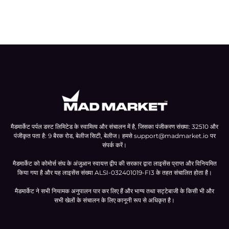
मैडमार्केट पर्पल डस्ट लिमिटेड के स्वामित्व और संचालन में है, जिसका पंजीकरण संख्या: 32510 और
पंजीकृत पता है: 9 बैरक रोड, बेलीज सिटी, बेलीज। हमसे
support@madmarket.io
पर
संपर्क करें।
मैडमार्केट को कोमोर्स संघ के अंजुआन स्वायत्त द्वीप की सरकार द्वारा लाइसेंस प्राप्त और विनियमित
किया गया है और यह लाइसेंस संख्या ALSI-032401019-FI3 के तहत संचालित होता है।
मैडमार्केट ने सभी नियामक अनुपालन पार कर लिए हैं और भाग्य तथा सट्टेबाजी के किसी भी और
सभी खेलों के संचालन के लिए कानूनी रूप से अधिकृत है।