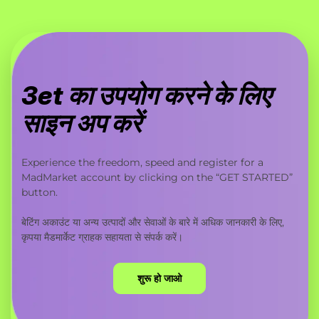
3et का उपयोग करने के लिए
साइन अप करें
Experience the freedom, speed and register for a
MadMarket account by clicking on the “GET STARTED”
button.
बेटिंग अकाउंट या अन्य उत्पादों और सेवाओं के बारे में अधिक जानकारी के लिए,
कृपया मैडमार्केट ग्राहक सहायता से संपर्क करें।
शुरू हो जाओ