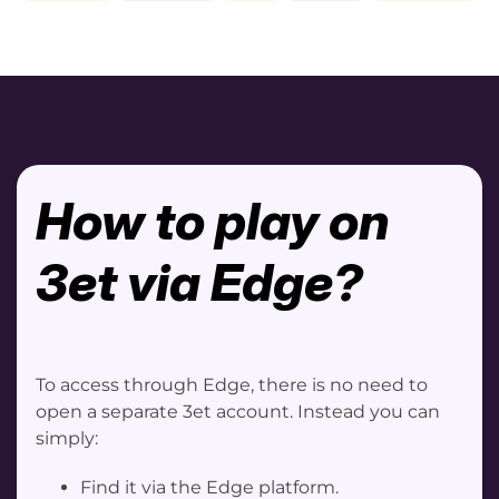
How to play on
3et via Edge?
To access through Edge, there is no need to
open a separate 3et account. Instead you can
simply:
Find it via the Edge platform.