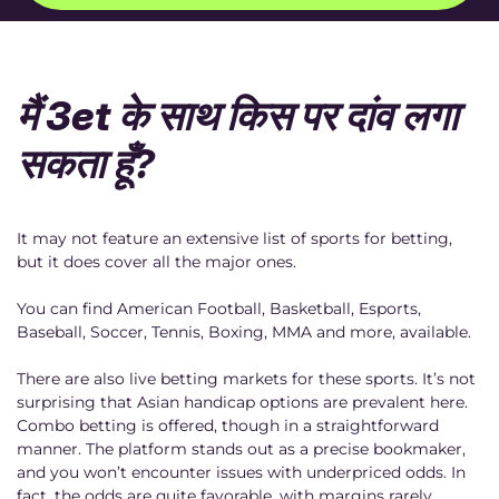
मैं 3et के साथ किस पर दांव लगा
सकता हूँ?
It may not feature an extensive list of sports for betting,
but it does cover all the major ones.
You can find American Football, Basketball, Esports,
Baseball, Soccer, Tennis, Boxing, MMA and more, available.
There are also live betting markets for these sports. It’s not
surprising that Asian handicap options are prevalent here.
Combo betting is offered, though in a straightforward
manner. The platform stands out as a precise bookmaker,
and you won’t encounter issues with underpriced odds. In
fact, the odds are quite favorable, with margins rarely