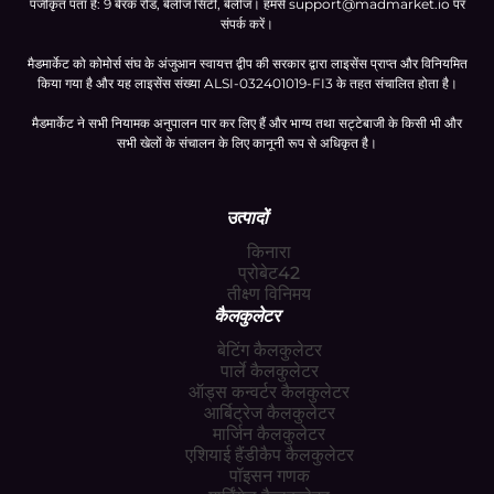
पंजीकृत पता है: 9 बैरक रोड, बेलीज सिटी, बेलीज। हमसे
support@madmarket.io
पर
संपर्क करें।
मैडमार्केट को कोमोर्स संघ के अंजुआन स्वायत्त द्वीप की सरकार द्वारा लाइसेंस प्राप्त और विनियमित
किया गया है और यह लाइसेंस संख्या ALSI-032401019-FI3 के तहत संचालित होता है।
मैडमार्केट ने सभी नियामक अनुपालन पार कर लिए हैं और भाग्य तथा सट्टेबाजी के किसी भी और
सभी खेलों के संचालन के लिए कानूनी रूप से अधिकृत है।
उत्पादों
किनारा
प्रोबेट42
तीक्ष्ण विनिमय
कैलकुलेटर
बेटिंग कैलकुलेटर
पार्ले कैलकुलेटर
ऑड्स कन्वर्टर कैलकुलेटर
आर्बिट्रेज कैलकुलेटर
मार्जिन कैलकुलेटर
एशियाई हैंडीकैप कैलकुलेटर
पॉइसन गणक