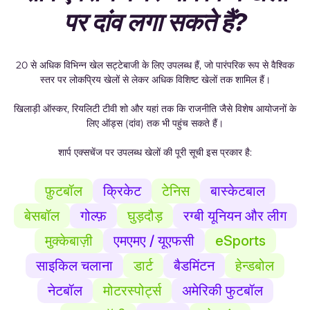
पर दांव लगा सकते हैं?
बाज़ारों की विस्तृत श्रृंखला
5
एशियाई हैंडीकैप, ओवर/अंडर मार्केट्स और BTTS सहित सभी उपलब्ध बाज़ार।
20 से अधिक विभिन्न खेल सट्टेबाजी के लिए उपलब्ध हैं, जो पारंपरिक रूप से वैश्विक
बाज़ार तरलता
6
बाज़ार में उपलब्ध तरलता बेट स्लिप में प्रदर्शित की जाएगी।
स्तर पर लोकप्रिय खेलों से लेकर अधिक विशिष्ट खेलों तक शामिल हैं।
खिलाड़ी ऑस्कर, रियलिटी टीवी शो और यहां तक ​​कि राजनीति जैसे विशेष आयोजनों के
नकदी निकलना
लिए ऑड्स (दांव) तक भी पहुंच सकते हैं।
7
यदि किसी बाज़ार के लिए कैश आउट उपलब्ध है, तो आप यह प्रतीक देखेंगे।
शार्प एक्सचेंज पर उपलब्ध खेलों की पूरी सूची इस प्रकार है:
दांव और लाभ
8
यह वह राशि है जिसे आप दांव पर लगा रहे हैं, और यदि आपका चयन जीत जाता है तो इससे होने वाले लाभ की
फ़ुटबॉल
क्रिकेट
टेनिस
बास्केटबाल
राशि।
बेसबॉल
गोल्फ़
घुड़दौड़
रग्बी यूनियन और लीग
भुगतान
9
आपकी प्रारंभिक दांव सहित कुल भुगतान।
मुक्केबाज़ी
एमएमए / यूएफसी
eSports
साइकिल चलाना
डार्ट
बैडमिंटन
हेन्डबोल
नेटबॉल
मोटरस्पोर्ट्स
अमेरिकी फुटबॉल