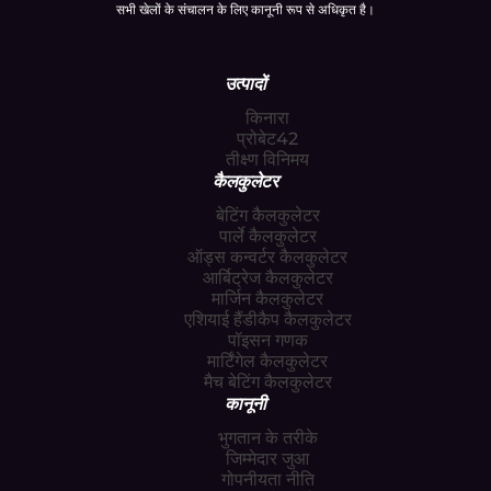
सभी खेलों के संचालन के लिए कानूनी रूप से अधिकृत है।
उत्पादों
किनारा
प्रोबेट42
तीक्ष्ण विनिमय
कैलकुलेटर
बेटिंग कैलकुलेटर
पार्ले कैलकुलेटर
ऑड्स कन्वर्टर कैलकुलेटर
आर्बिट्रेज कैलकुलेटर
मार्जिन कैलकुलेटर
एशियाई हैंडीकैप कैलकुलेटर
पॉइसन गणक
मार्टिंगेल कैलकुलेटर
मैच बेटिंग कैलकुलेटर
कानूनी
भुगतान के तरीके
जिम्मेदार जुआ
गोपनीयता नीति