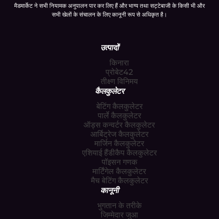
मैडमार्केट ने सभी नियामक अनुपालन पार कर लिए हैं और भाग्य तथा सट्टेबाजी के किसी भी और
सभी खेलों के संचालन के लिए कानूनी रूप से अधिकृत है।
उत्पादों
किनारा
प्रोबेट42
तीक्ष्ण विनिमय
कैलकुलेटर
बेटिंग कैलकुलेटर
पार्ले कैलकुलेटर
ऑड्स कन्वर्टर कैलकुलेटर
आर्बिट्रेज कैलकुलेटर
मार्जिन कैलकुलेटर
एशियाई हैंडीकैप कैलकुलेटर
पॉइसन गणक
मार्टिंगेल कैलकुलेटर
मैच बेटिंग कैलकुलेटर
कानूनी
भुगतान के तरीके
जिम्मेदार जुआ