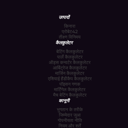
उत्पादों
किनारा
प्रोबेट42
तीक्ष्ण विनिमय
कैलकुलेटर
बेटिंग कैलकुलेटर
पार्ले कैलकुलेटर
ऑड्स कन्वर्टर कैलकुलेटर
आर्बिट्रेज कैलकुलेटर
मार्जिन कैलकुलेटर
एशियाई हैंडीकैप कैलकुलेटर
पॉइसन गणक
मार्टिंगेल कैलकुलेटर
मैच बेटिंग कैलकुलेटर
कानूनी
भुगतान के तरीके
जिम्मेदार जुआ
गोपनीयता नीति
नियम और शर्तें