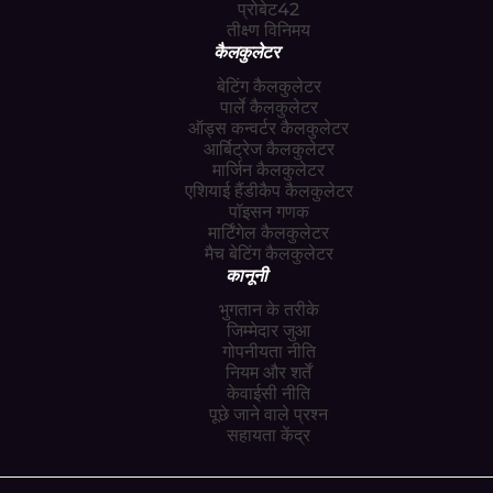
प्रोबेट42
तीक्ष्ण विनिमय
कैलकुलेटर
बेटिंग कैलकुलेटर
पार्ले कैलकुलेटर
ऑड्स कन्वर्टर कैलकुलेटर
आर्बिट्रेज कैलकुलेटर
मार्जिन कैलकुलेटर
एशियाई हैंडीकैप कैलकुलेटर
पॉइसन गणक
मार्टिंगेल कैलकुलेटर
मैच बेटिंग कैलकुलेटर
कानूनी
भुगतान के तरीके
जिम्मेदार जुआ
गोपनीयता नीति
नियम और शर्तें
केवाईसी नीति
पूछे जाने वाले प्रश्न
सहायता केंद्र