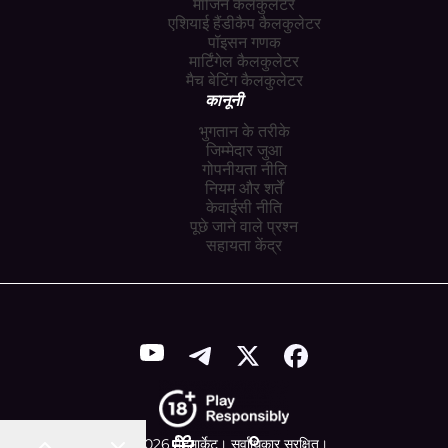
मार्जिन कैलकुलेटर
एशियाई हैंडीकैप कैलकुलेटर
पॉइसन गणक
मार्टिंगेल कैलकुलेटर
मैच बेटिंग कैलकुलेटर
कानूनी
भुगतान के तरीके
जिम्मेदार जुआ
गोपनीयता नीति
नियम और शर्तें
केवाईसी नीति
पूछे जाने वाले प्रश्न
सहायता केंद्र
© 2026 मैडमार्केट। सर्वाधिकार सुरक्षित।