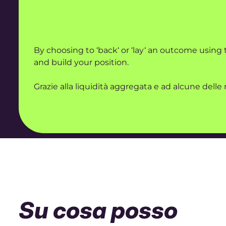
By choosing to ‘back‘ or ‘lay‘ an outcome using
and build your position.
Grazie alla liquidità aggregata e ad alcune del
Su cosa posso