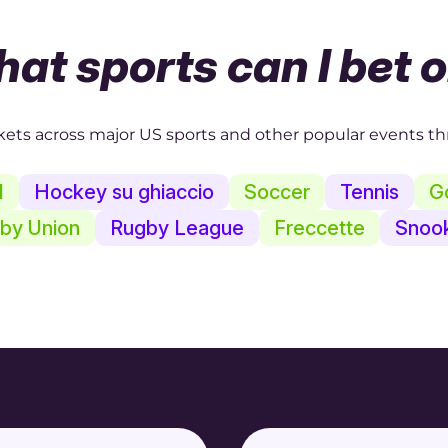
at sports can I bet 
kets across major US sports and other popular events t
l
Hockey su ghiaccio
Soccer
Tennis
G
by Union
Rugby League
Freccette
Snoo