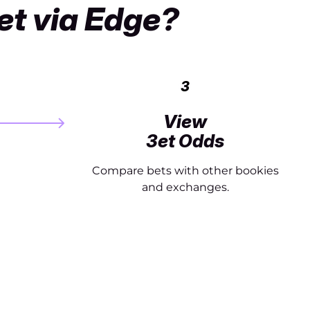
3et via Edge?
3
View
3et Odds
Compare bets with other bookies
and exchanges.