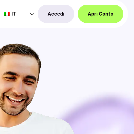
IT
Accedi
Apri Conto