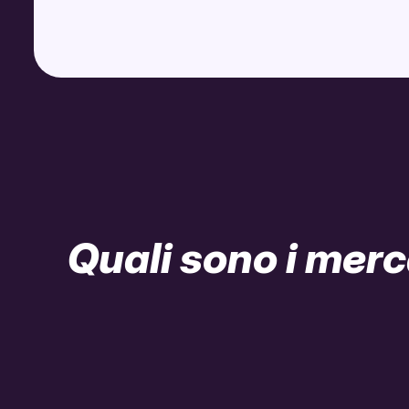
Quali sono i mer