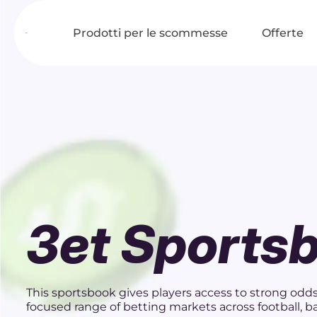
Prodotti per le scommesse
Offerte
3et Sports
This sportsbook gives players access to strong odds,
focused range of betting markets across football, 