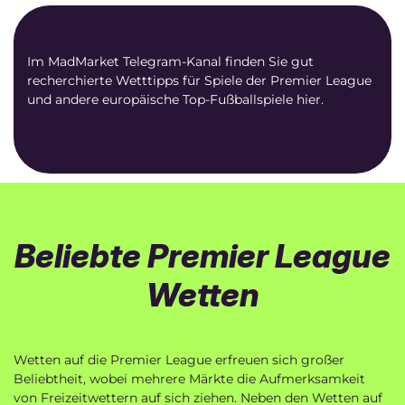
Im MadMarket Telegram-Kanal finden Sie gut
recherchierte Wetttipps für Spiele der Premier League
und andere europäische Top-Fußballspiele
hier
.
Beliebte Premier League
Wetten
Wetten auf die Premier League erfreuen sich großer
Beliebtheit, wobei mehrere Märkte die Aufmerksamkeit
von Freizeitwettern auf sich ziehen. Neben den Wetten auf