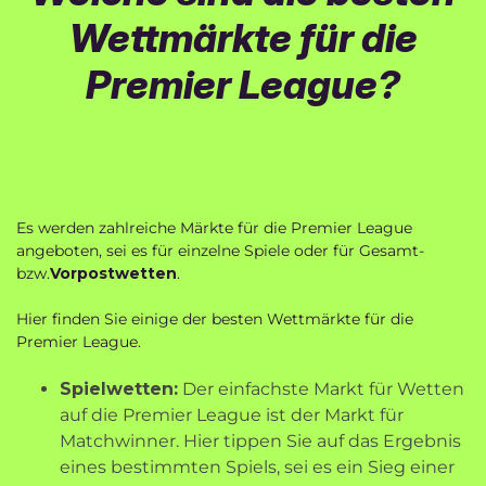
Wettmärkte für die
Premier League?
Es werden zahlreiche Märkte für die Premier League
angeboten, sei es für einzelne Spiele oder für Gesamt-
bzw.
Vorpostwetten
.
Hier finden Sie einige der besten Wettmärkte für die
Premier League.
Spielwetten:
Der einfachste Markt für Wetten
auf die Premier League ist der Markt für
Matchwinner. Hier tippen Sie auf das Ergebnis
eines bestimmten Spiels, sei es ein Sieg einer