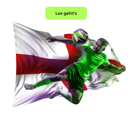
Los geht's