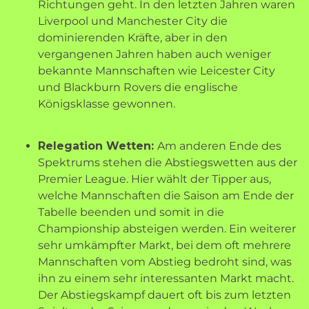
Richtungen geht. In den letzten Jahren waren
Liverpool und Manchester City die
dominierenden Kräfte, aber in den
vergangenen Jahren haben auch weniger
bekannte Mannschaften wie Leicester City
und Blackburn Rovers die englische
Königsklasse gewonnen.
Relegation Wetten:
Am anderen Ende des
Spektrums stehen die Abstiegswetten aus der
Premier League. Hier wählt der Tipper aus,
welche Mannschaften die Saison am Ende der
Tabelle beenden und somit in die
Championship absteigen werden. Ein weiterer
sehr umkämpfter Markt, bei dem oft mehrere
Mannschaften vom Abstieg bedroht sind, was
ihn zu einem sehr interessanten Markt macht.
Der Abstiegskampf dauert oft bis zum letzten