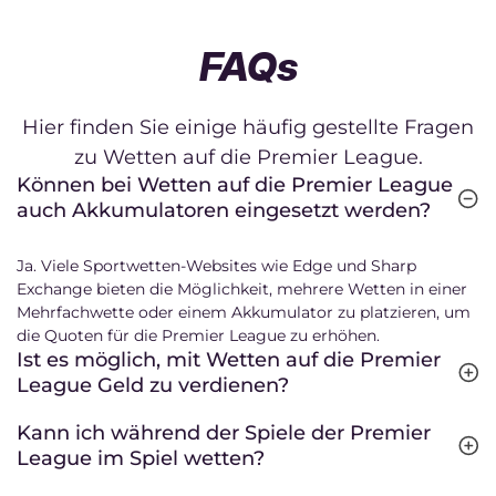
FAQs
Hier finden Sie einige häufig gestellte Fragen
zu Wetten auf die Premier League.
Können bei Wetten auf die Premier League
auch Akkumulatoren eingesetzt werden?
Ja. Viele Sportwetten-Websites wie Edge und Sharp
Exchange bieten die Möglichkeit, mehrere Wetten in einer
Mehrfachwette oder einem Akkumulator zu platzieren, um
die Quoten für die Premier League zu erhöhen.
Ist es möglich, mit Wetten auf die Premier
League Geld zu verdienen?
Kann ich während der Spiele der Premier
League im Spiel wetten?