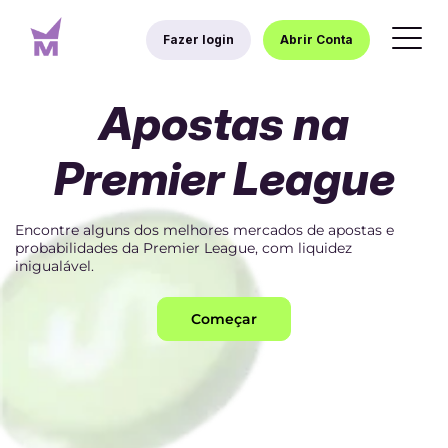
Fazer login
Abrir Conta
Apostas na
Premier League
Encontre alguns dos melhores mercados de apostas e
probabilidades da Premier League, com liquidez
inigualável.
Começar