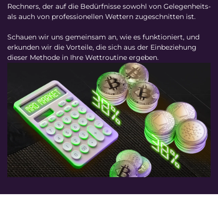
Rechners, der auf die Bedürfnisse sowohl von Gelegenheits-
als auch von professionellen Wettern zugeschnitten ist.
Schauen wir uns gemeinsam an, wie es funktioniert, und
erkunden wir die Vorteile, die sich aus der Einbeziehung
dieser Methode in Ihre Wettroutine ergeben.