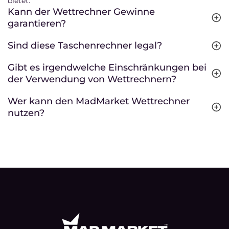
bietet.
Kann der Wettrechner Gewinne
garantieren?
Sind diese Taschenrechner legal?
Gibt es irgendwelche Einschränkungen bei
der Verwendung von Wettrechnern?
Wer kann den MadMarket Wettrechner
nutzen?