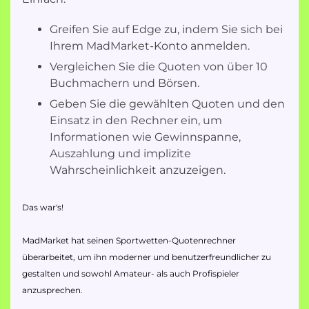
Greifen Sie auf Edge zu, indem Sie sich bei
Ihrem MadMarket-Konto anmelden.
Vergleichen Sie die Quoten von über 10
Buchmachern und Börsen.
Geben Sie die gewählten Quoten und den
Einsatz in den Rechner ein, um
Informationen wie Gewinnspanne,
Auszahlung und implizite
Wahrscheinlichkeit anzuzeigen.
Das war's!
MadMarket hat seinen Sportwetten-Quotenrechner
überarbeitet, um ihn moderner und benutzerfreundlicher zu
gestalten und sowohl Amateur- als auch Profispieler
anzusprechen.