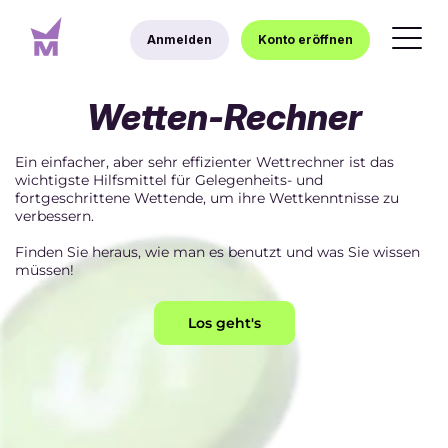
Anmelden
Konto eröffnen
Wetten-Rechner
Ein einfacher, aber sehr effizienter Wettrechner ist das
wichtigste Hilfsmittel für Gelegenheits- und
fortgeschrittene Wettende, um ihre Wettkenntnisse zu
verbessern.
Finden Sie heraus, wie man es benutzt und was Sie wissen
müssen!
Los geht's