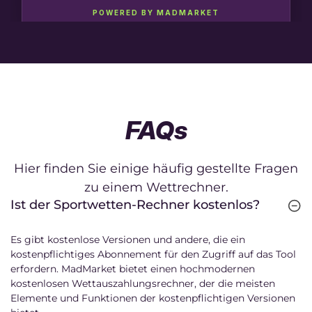
FAQs
Hier finden Sie einige häufig gestellte Fragen
zu einem Wettrechner.
Ist der Sportwetten-Rechner kostenlos?
Es gibt kostenlose Versionen und andere, die ein
kostenpflichtiges Abonnement für den Zugriff auf das Tool
erfordern. MadMarket bietet einen hochmodernen
kostenlosen Wettauszahlungsrechner, der die meisten
Elemente und Funktionen der kostenpflichtigen Versionen