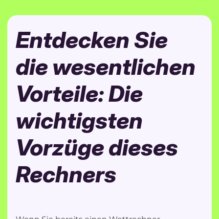
Entdecken Sie
die wesentlichen
Vorteile: Die
wichtigsten
Vorzüge dieses
Rechners