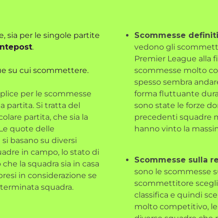
 sia per le singole partite
Scommesse definit
ntepost
.
vedono gli scommettito
Premier League alla fi
gue su cui scommettere.
scommesse molto compe
spesso sembra andare i
plice per le scommesse
forma fluttuante dura
 partita. Si tratta del
sono state le forze d
colare partita, che sia la
precedenti squadre mi
 Le quote delle
hanno vinto la massim
si basano su diversi
squadre in campo, lo stato di
Scommesse sulla re
 che la squadra sia in casa
sono le scommesse sul
 presi in considerazione se
scommettitore sceglie
terminata squadra.
classifica e quindi 
molto competitivo, l