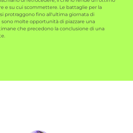
ischiano di retrocedere, il che lo rende un ottimo
 e su cui scommettere. Le battaglie per la
i protraggono fino all'ultima giornata di
i sono molte opportunità di piazzare una
imane che precedono la conclusione di una
te.