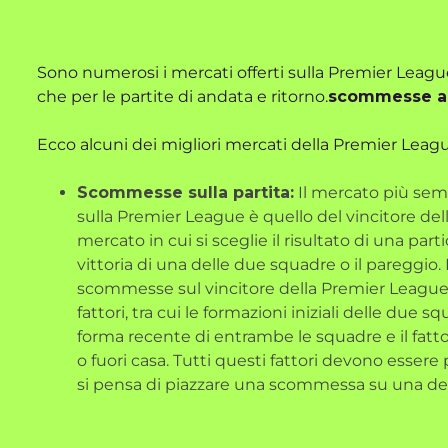
Sono numerosi i mercati offerti sulla Premier League,
che per le partite di andata e ritorno.
scommesse a
Ecco alcuni dei migliori mercati della Premier Lea
Scommesse sulla partita:
Il mercato più sem
sulla Premier League è quello del vincitore della
mercato in cui si sceglie il risultato di una parti
vittoria di una delle due squadre o il pareggio.
scommesse sul vincitore della Premier League 
fattori, tra cui le formazioni iniziali delle due 
forma recente di entrambe le squadre e il fatto
o fuori casa. Tutti questi fattori devono essere
si pensa di piazzare una scommessa su una de