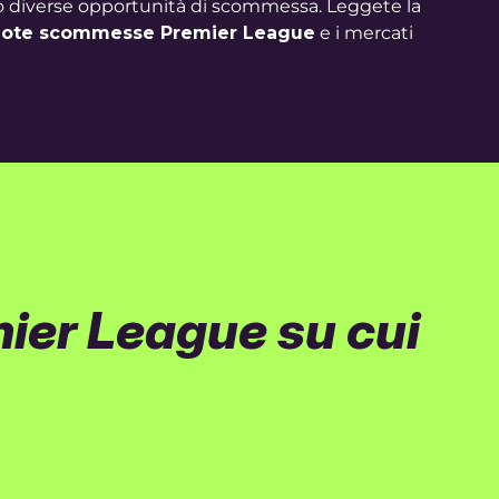
o diverse opportunità di scommessa. Leggete la
ote scommesse Premier League
e i mercati
mier League su cui