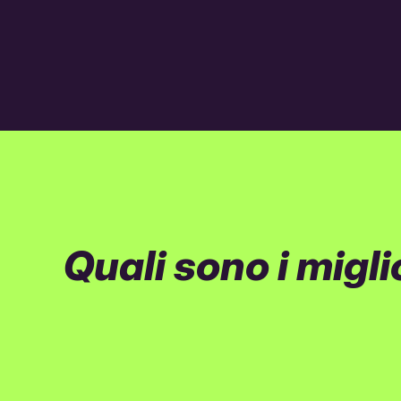
Quali sono i migl