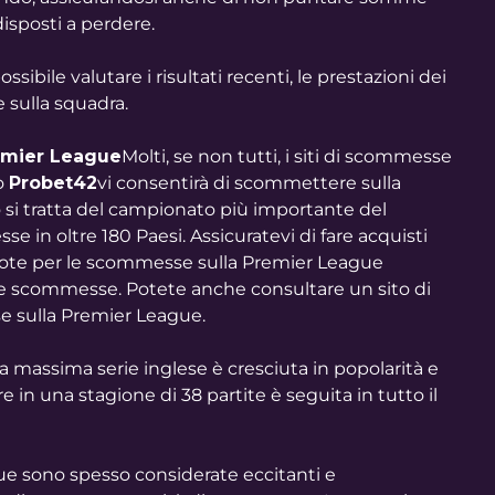
disposti a perdere.
ibile valutare i risultati recenti, le prestazioni dei
e sulla squadra.
emier League
Molti, se non tutti, i siti di scommesse
o
Probet42
vi consentirà di scommettere sulla
si tratta del campionato più importante del
e in oltre 180 Paesi. Assicuratevi di fare acquisti
quote per le scommesse sulla Premier League
e scommesse. Potete anche consultare un sito di
 sulla Premier League.
 la massima serie inglese è cresciuta in popolarità e
re in una stagione di 38 partite è seguita in tutto il
ue sono spesso considerate eccitanti e