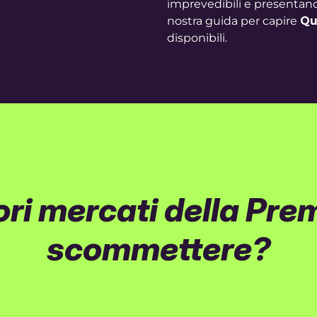
imprevedibili e presentan
nostra guida per capire
Qu
disponibili.
iori mercati della Pre
scommettere?