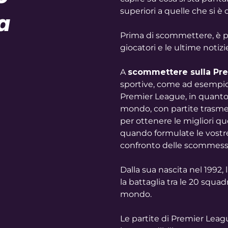
superiori a quelle che si è 
a
Prima di scommettere, è poss
giocatori e le ultime notizi
A
scommettere sulla Pr
sportive, come ad esempi
Premier League, in quanto 
mondo, con partite trasmess
per ottenere le migliori 
quando formulate le vostr
confronto delle scommesse
Dalla sua nascita nel 1992,
la battaglia tra le 20 squad
mondo.
Le partite di Premier Leag