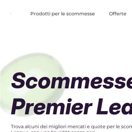
Prodotti per le scommesse
Offerte
Scommesse 
Premier Le
Trova alcuni dei migliori mercati e quote per le sc