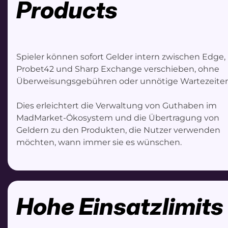
Products
Spieler können sofort Gelder intern zwischen Edge,
Probet42 und Sharp Exchange verschieben, ohne
Überweisungsgebühren oder unnötige Wartezeiten
Dies erleichtert die Verwaltung von Guthaben im
MadMarket-Ökosystem und die Übertragung von
Geldern zu den Produkten, die Nutzer verwenden
möchten, wann immer sie es wünschen.
Hohe Einsatzlimits