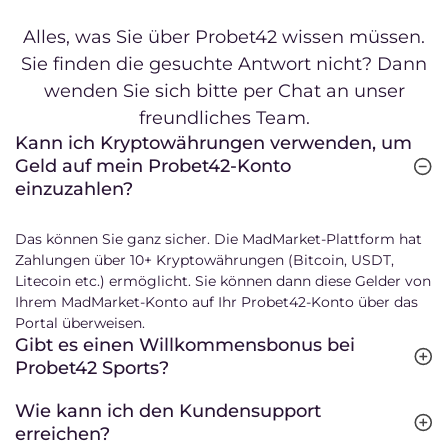
Alles, was Sie über Probet42 wissen müssen.
Sie finden die gesuchte Antwort nicht? Dann
wenden Sie sich bitte per Chat an unser
freundliches Team.
Kann ich Kryptowährungen verwenden, um
Geld auf mein Probet42-Konto
einzuzahlen?
Das können Sie ganz sicher. Die MadMarket-Plattform hat
Zahlungen über 10+ Kryptowährungen (Bitcoin, USDT,
Litecoin etc.) ermöglicht. Sie können dann diese Gelder von
Ihrem MadMarket-Konto auf Ihr Probet42-Konto über das
Portal überweisen.
Gibt es einen Willkommensbonus bei
Probet42 Sports?
Wie kann ich den Kundensupport
erreichen?