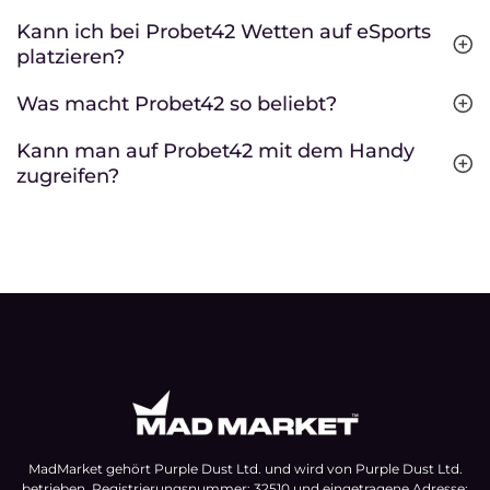
Kann ich bei Probet42 Wetten auf eSports
platzieren?
Was macht Probet42 so beliebt?
Kann man auf Probet42 mit dem Handy
zugreifen?
MadMarket gehört Purple Dust Ltd. und wird von Purple Dust Ltd.
betrieben, Registrierungsnummer: 32510 und eingetragene Adresse: