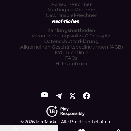
Poisson-Rechner
Martingale-Rechner
Gewinnspiel-Rechner
Rechtliches
Zahlungsmethoden
Verantwortungsvolles Glücksspiel
Datenschutzerklärung
Allgemeinen Geschäftsbedingungen (AGB)
KYC-Richtlinie
FAQs
Hilfezentrum
© 2026 MadMarket. Alle Rechte vorbehalten.