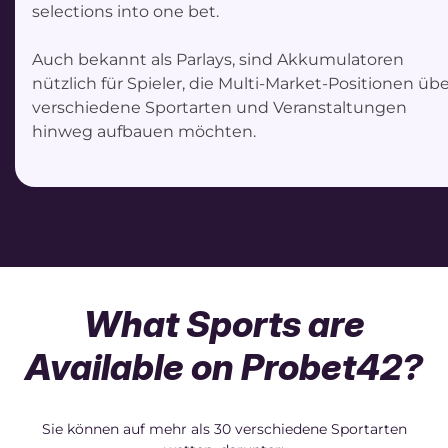
selections into one bet.
Auch bekannt als Parlays, sind Akkumulatoren
nützlich für Spieler, die Multi-Market-Positionen üb
verschiedene Sportarten und Veranstaltungen
hinweg aufbauen möchten.
What Sports are
Available on Probet42?
Sie können auf mehr als 30 verschiedene Sportarten