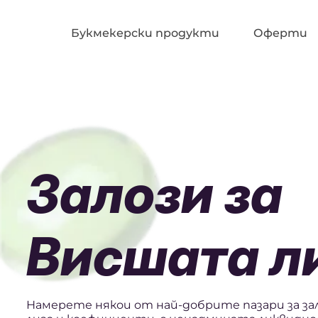
Букмекерски продукти
Оферти
Залози за
Висшата л
Намерете някои от най-добрите пазари за за