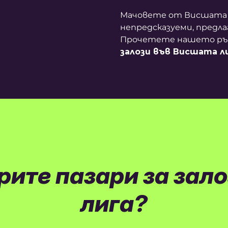
Мачовете от Висшата л
непредсказуеми, предла
Прочетете нашето рък
залози във Висшата л
рите пазари за зал
лига?