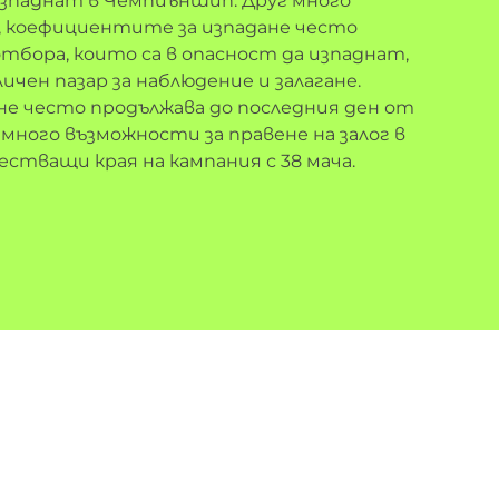
зпаднат в Чемпиъншип. Друг много
, коефициентите за изпадане често
тбора, които са в опасност да изпаднат,
ичен пазар за наблюдение и залагане.
не често продължава до последния ден от
а много възможности за правене на залог в
стващи края на кампания с 38 мача.