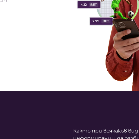
ст.
Както при всякакъв вид
информирани и да разби