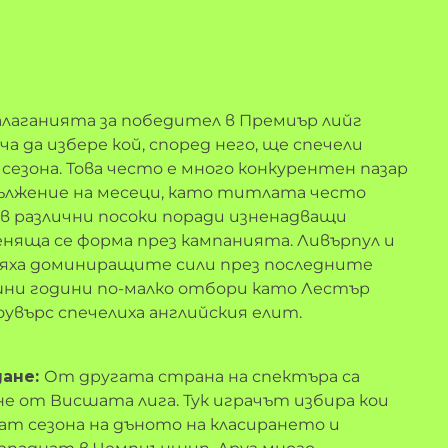
алаганията за победител в Премиър лийг
ча да избере кой, според него, ще спечели
сезона. Това често е много конкурентен пазар
одължение на месеци, като титлата често
 в различни посоки поради изненадващи
няща се форма през кампанията. Ливърпул и
яха доминиращите сили през последните
ишни години по-малко отбори като Лестър
увърс спечелиха английския елит.
дане:
От другата страна на спектъра са
не от Висшата лига. Тук играчът избира кои
т сезона на дъното на класирането и