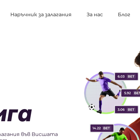
Наръчник за залагания
За нас
Блог
ига
лагания във Висшата