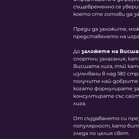
същевременно се уверит
което сте готови да з
Преди да заложите, мо
представянето на игра
До
заложете на Висша
спортни залагания, ка
Висшата лига, тъй като
излъчвани в над 180 стр
получите най-добрите 
когато формулирате за
консултирате със сайт
лига.
От създаването си през
популярност, като битк
гледа по целия свят.