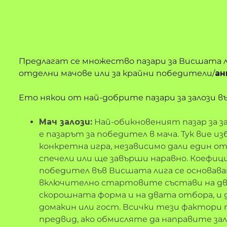
Предлагат се множество пазари за Висшата ли
отделни мачове или за крайни победители/
ан
Ето някои от най-добрите пазари за залози в
Мач залози:
Най-обикновеният пазар за з
е пазарът за победител в мача. Тук вие 
конкретна игра, независимо дали един о
спечели или ще завърши наравно. Коефиц
победител във Висшата лига се основава
включително стартовите състави на дв
скорошната форма и на двата отбора, и
домакин или гост. Всички тези фактори
предвид, ако обмисляте да направите зал