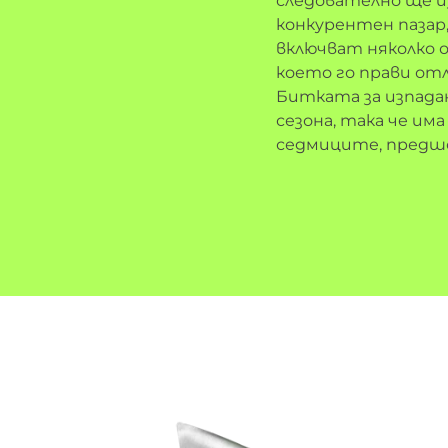
следователно ще и
конкурентен пазар
включват няколко о
което го прави отл
Битката за изпада
сезона, така че им
седмиците, предше