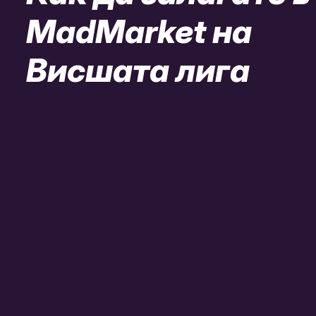
MadMarket на
Висшата лига