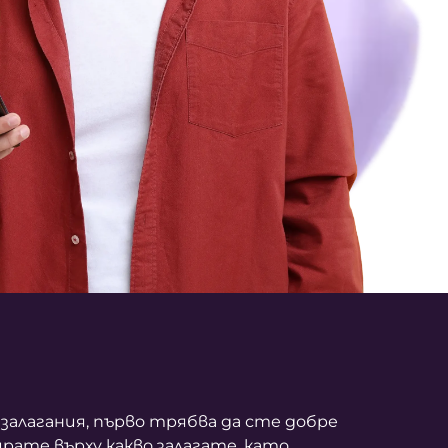
 залагания, първо трябва да сте добре
рате върху какво залагате, като