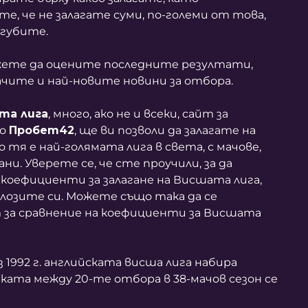
е, че не залагате суми, по-големи от това,
агубите.
жете да оцените последните резултати,
чите и най-новите новини за отбора.
та лига
, много, ако не и всеки, сайт за
то
Пробет42
, ще ви позволи да залагате на
 тя е най-голямата лига в света, с мачове,
ани. Уверете се, че сте проучили, за да
коефициенти за залагане на Висшата лига,
лозите си. Можете също така да се
 за сравнение на коефициенти за Висшата
 1992 г. английската висша лига набира
ата между 20-те отбора в 38-мачов сезон се