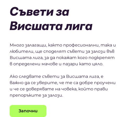
Съвети за
Висшата лига
Много залагащи, както професионални, така и
любители, ще споделят съвети за залози във
Висшата лига, за да покажат кого подкрепят
в определени мачове и пазари като цяло.
Ако следвате съвети за Висшата лига, е
важно да се уверите, че те са добре проучени
и че се доверявате на човека, който прави
препоръките за залози.
Започни