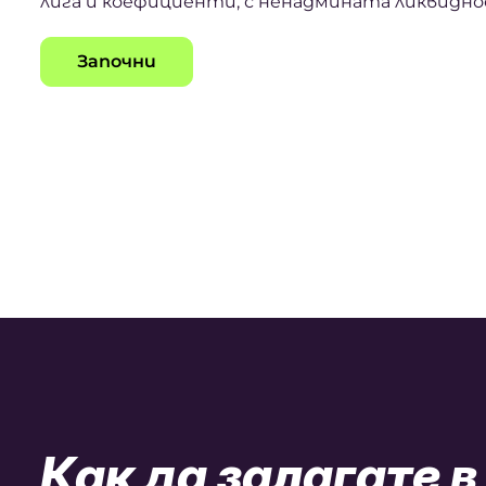
лига и коефициенти, с ненадмината ликвидно
Започни
Как да залагате в