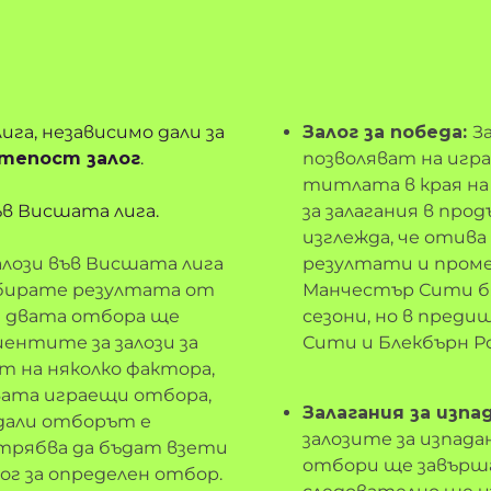
га, независимо дали за
Залог за победа:
З
тепост залог
.
позволяват на игра
титлата в края на 
ъв Висшата лига.
за залагания в пр
изглежда, че отива
алози във Висшата лига
резултати и проме
избирате резултата от
Манчестър Сити б
т двата отбора ще
сезони, но в пред
иентите за залози за
Сити и Блекбърн Ро
т на няколко фактора,
ата играещи отбора,
Залагания за изпа
 дали отборът е
залозите за изпада
 трябва да бъдат взети
отбори ще завърша
ог за определен отбор.