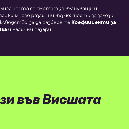
ига често се смятат за вълнуващи и
гайки много различни възможности за залози.
оводство, за да разберете
Коефициенти за
ига
и налични пазари.
ози във Висшата