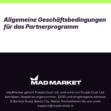
Allgemeine Geschäftsbedingungen
für das Partnerprogramm
Akzeptanz
1
Mit dem Absenden der Bewerbung und der
Bestätigung, dass Sie über 18 Jahre alt sind, stimmen
Sie den Bedingungen dieser Vereinbarung zu. Die
Bewerbung ist Bestandteil der Vereinbarung.
Potenzielle Partner müssen das obenstehende
Formular ausfüllen oder ihre Vorschläge an
support@madmarket.io
.
MadMarket gehört Purple Dust Ltd. und wird von Purple Dust Ltd.
betrieben, Registrierungsnummer: 32510 und eingetragene Adresse:
MadMarket entscheidet, ob Ihre Bewerbung
9 Barrack Road, Belize City, Belize. Kontaktieren Sie uns unter
angenommen wird, und die Entscheidung ist endgültig.
support@madmarket.io
Sie werden per E-Mail benachrichtigt, wenn Ihre