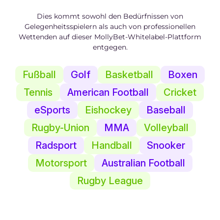
Dies kommt sowohl den Bedürfnissen von
Gelegenheitsspielern als auch von professionellen
Wettenden auf dieser MollyBet-Whitelabel-Plattform
entgegen.
Fußball
Golf
Basketball
Boxen
Tennis
American Football
Cricket
eSports
Eishockey
Baseball
Rugby-Union
MMA
Volleyball
Radsport
Handball
Snooker
Motorsport
Australian Football
Rugby League