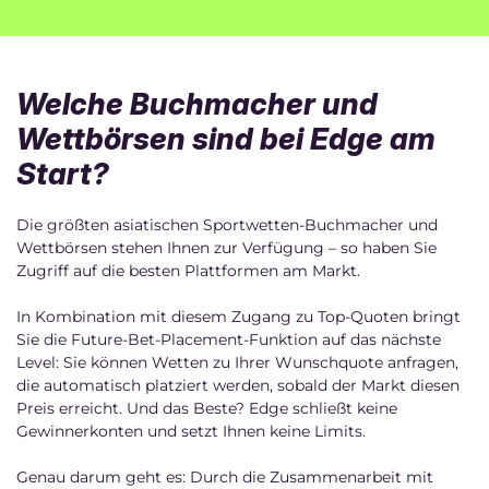
Durchschnittliche und höchste verfügbare Quoten aus der Liste der
Buchmacher und Wettbörsen, wobei der maximale Einsatz, der platziert
werden kann, unterhalb der Quoten angezeigt wird.
Einsatz und Quote
Welche Buchmacher und
4
Den Betrag, den Sie setzen, und die Quote, die Sie gewählt haben.
Wettbörsen sind bei Edge am
Start?
Zeitlimit
5
Nützliches Tool zur Platzierung zukünftiger Wetten für Wettende, die auf
Arbitrage setzen. Die Software überwacht die Quoten und platziert die
Wette zum von Ihnen gewählten Mindestpreis innerhalb oder vor einem von
Die größten asiatischen Sportwetten-Buchmacher und
Ihnen gewählten Zeitpunkt.
Wettbörsen stehen Ihnen zur Verfügung – so haben Sie
Zugriff auf die besten Plattformen am Markt.
Classic vs. Wettbörse
6
Classic bietet Ihnen Back-Optionen. Wechseln Sie zu „Wettbörse“, um Lay-
In Kombination mit diesem Zugang zu Top-Quoten bringt
Optionen von Wettbörsen einzubeziehen, auf die Sie wetten können.
Sie die Future-Bet-Placement-Funktion auf das nächste
Level: Sie können Wetten zu Ihrer Wunschquote anfragen,
Voraussichtliche Auszahlung
7
die automatisch platziert werden, sobald der Markt diesen
Ihre gesamte potenzielle Auszahlung im Falle eines Gewinns (inklusive Ihres
Einsatzes).
Preis erreicht. Und das Beste? Edge schließt keine
Gewinnerkonten und setzt Ihnen keine Limits.
Quotenverlauf
8
Genau darum geht es: Durch die Zusammenarbeit mit
Sehen Sie den Quotenverlauf im Trading-Bereich an, um zu verfolgen, wie