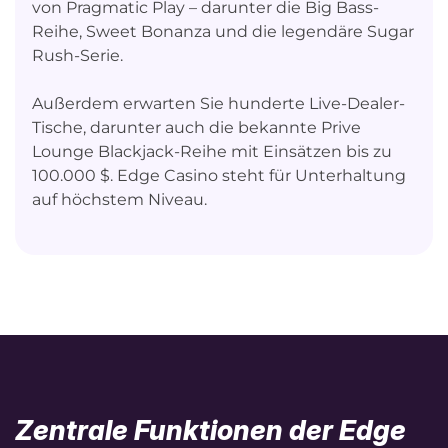
von Pragmatic Play – darunter die Big Bass-
Reihe, Sweet Bonanza und die legendäre Sugar
Rush-Serie.
Außerdem erwarten Sie hunderte Live-Dealer-
Tische, darunter auch die bekannte Prive
Lounge Blackjack-Reihe mit Einsätzen bis zu
100.000 $. Edge Casino steht für Unterhaltung
auf höchstem Niveau.
Zentrale Funktionen der Edge