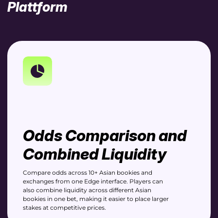
Plattform
Odds Comparison and
Combined Liquidity
Compare odds across 10+ Asian bookies and
exchanges from one Edge interface. Players can
also combine liquidity across different Asian
bookies in one bet, making it easier to place larger
stakes at competitive prices.