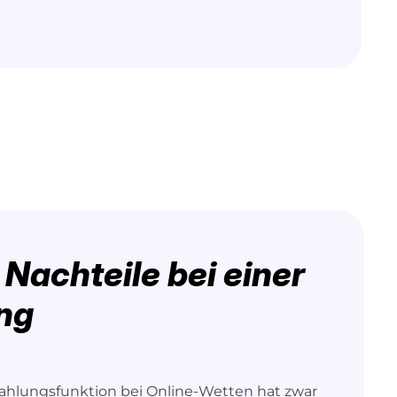
 Nachteile bei einer
ng
ahlungsfunktion bei Online-Wetten hat zwar