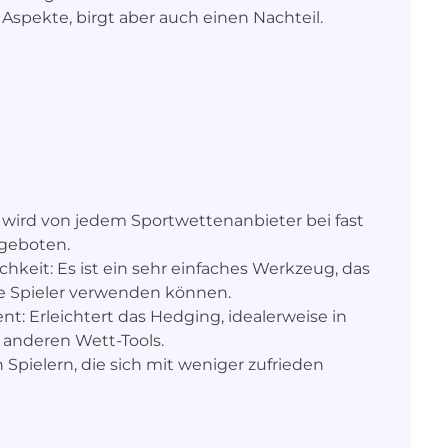
Aspekte, birgt aber auch einen Nachteil.
s wird von jedem Sportwettenanbieter bei fast
ngeboten.
hkeit: Es ist ein sehr einfaches Werkzeug, das
e Spieler verwenden können.
: Erleichtert das Hedging, idealerweise in
 anderen Wett-Tools.
en Spielern, die sich mit weniger zufrieden