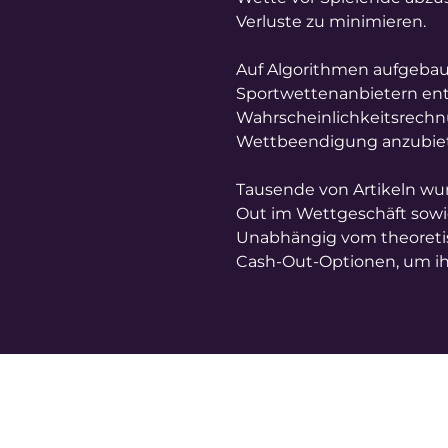
Verluste zu minimieren.
Auf Algorithmen aufgebau
Sportwettenanbietern entw
Wahrscheinlichkeitsrechnu
Wettbeendigung anzubieten
Tausende von Artikeln wu
Out im Wettgeschäft sowie
Unabhängig vom theoretis
Cash-Out-Optionen, um ih