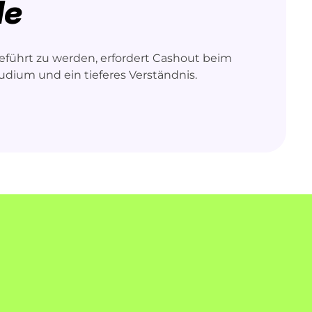
le
führt zu werden, erfordert Cashout beim
dium und ein tieferes Verständnis.