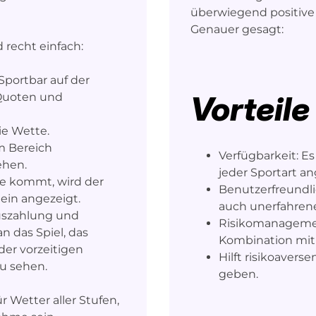
überwiegend positive 
Genauer gesagt:
 recht einfach:
 Sportbar auf der
Vorteile
 Quoten und
ie Wette.
um Bereich
Verfügbarkeit: E
ehen.
jeder Sportart a
ge kommt, wird der
Benutzerfreundlic
ein angezeigt.
auch unerfahren
Auszahlung und
Risikomanagement
n das Spiel, das
Kombination mit
er vorzeitigen
Hilft risikoavers
u sehen.
geben.
r Wetter aller Stufen,