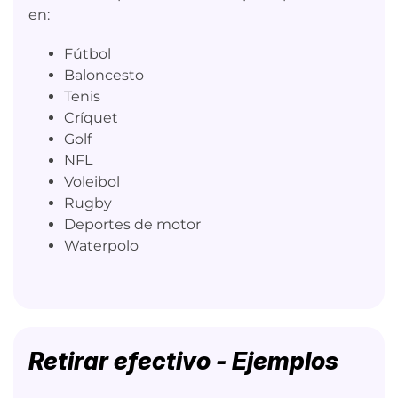
en:
Fútbol
Baloncesto
Tenis
Críquet
Golf
NFL
Voleibol
Rugby
Deportes de motor
Waterpolo
Retirar efectivo - Ejemplos