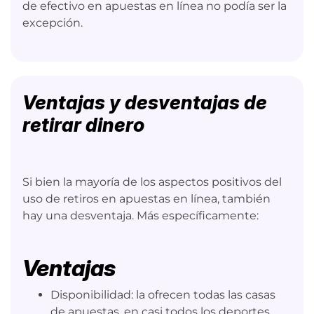
de efectivo en apuestas en línea no podía ser la
excepción.
Ventajas y desventajas de
retirar dinero
Si bien la mayoría de los aspectos positivos del
uso de retiros en apuestas en línea, también
hay una desventaja. Más específicamente:
Ventajas
Disponibilidad: la ofrecen todas las casas
de apuestas, en casi todos los deportes.