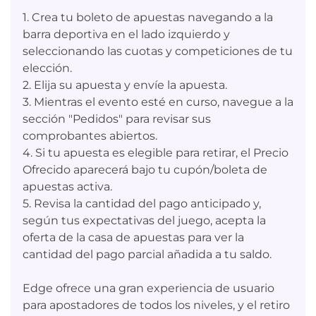
1. Crea tu boleto de apuestas navegando a la
barra deportiva en el lado izquierdo y
seleccionando las cuotas y competiciones de tu
elección.
2. Elija su apuesta y envíe la apuesta.
3. Mientras el evento esté en curso, navegue a la
sección "Pedidos" para revisar sus
comprobantes abiertos.
4. Si tu apuesta es elegible para retirar, el Precio
Ofrecido aparecerá bajo tu cupón/boleta de
apuestas activa.
5. Revisa la cantidad del pago anticipado y,
según tus expectativas del juego, acepta la
oferta de la casa de apuestas para ver la
cantidad del pago parcial añadida a tu saldo.
Edge ofrece una gran experiencia de usuario
para apostadores de todos los niveles, y el retiro