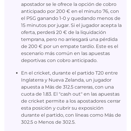
apostador se le ofrece la opción de cobro
anticipado por 200 € en el minuto 76, con
el PSG ganando 1-0 y quedando menos de
15 minutos por jugar. Si el jugador acepta la
oferta, perderá 20 € de la liquidación
temprana, pero no arriesgará una pérdida
de 200 € por un empate tardío. Este es el
escenario más común en las apuestas
deportivas con cobro anticipado.
En el cricket, durante el partido T20 entre
Inglaterra y Nueva Zelanda, un jugador
apuesta a Más de 312.5 carreras, con una
cuota de 1.83. El "cash out" en las apuestas
de cricket permite a los apostadores cerrar
esta posición y cubrir su exposición
durante el partido, con líneas como Más de
302.5 o Menos de 302.5.