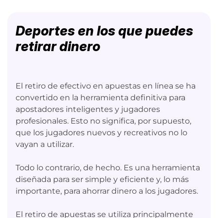
Deportes en los que puedes
retirar dinero
El retiro de efectivo en apuestas en línea se ha
convertido en la herramienta definitiva para
apostadores inteligentes y jugadores
profesionales. Esto no significa, por supuesto,
que los jugadores nuevos y recreativos no lo
vayan a utilizar.
Todo lo contrario, de hecho. Es una herramienta
diseñada para ser simple y eficiente y, lo más
importante, para ahorrar dinero a los jugadores.
El retiro de apuestas se utiliza principalmente