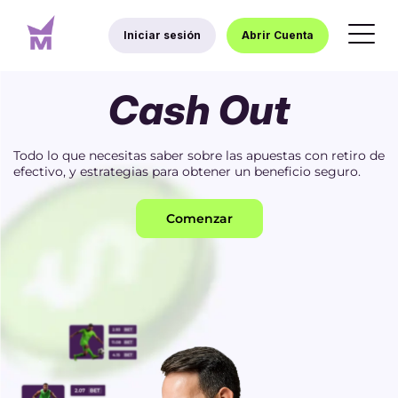
Iniciar sesión
Abrir Cuenta
Cash Out
Todo lo que necesitas saber sobre las apuestas con retiro de
efectivo, y estrategias para obtener un beneficio seguro.
Comenzar