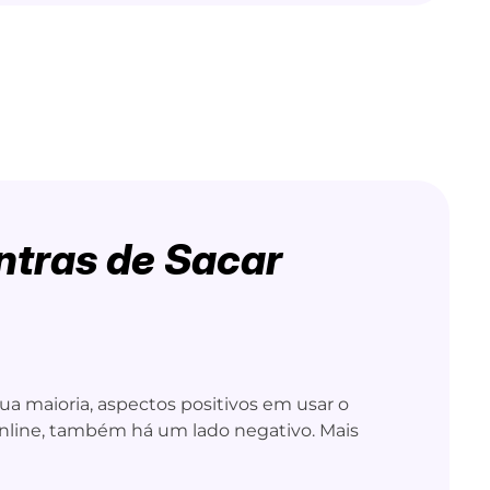
ntras de Sacar
a maioria, aspectos positivos em usar o
nline, também há um lado negativo. Mais