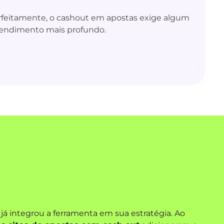
rfeitamente, o cashout em apostas exige algum
endimento mais profundo.
já integrou a ferramenta em sua estratégia. Ao