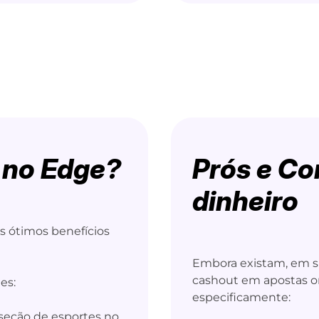
 no Edge?
Prós e Co
dinheiro
os ótimos benefícios
Embora existam, em su
cashout em apostas o
les:
especificamente:
 seção de esportes no