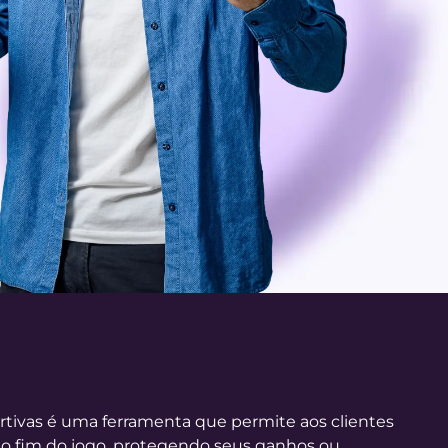
tivas é uma ferramenta que permite aos clientes
do fim do jogo, protegendo seus ganhos ou