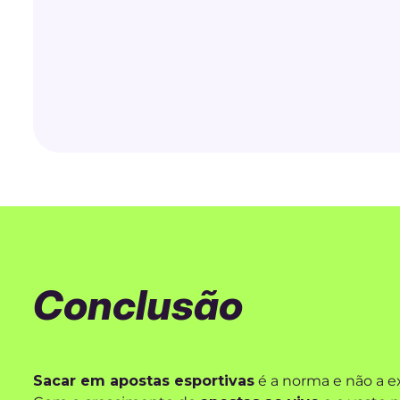
Conclusão
Sacar em apostas esportivas
é a norma e não a e