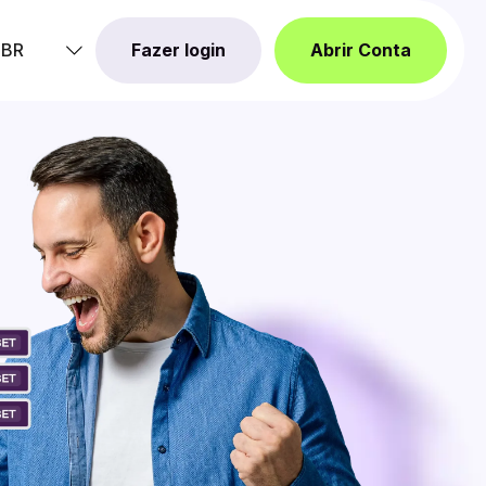
BR
Fazer login
Abrir Conta