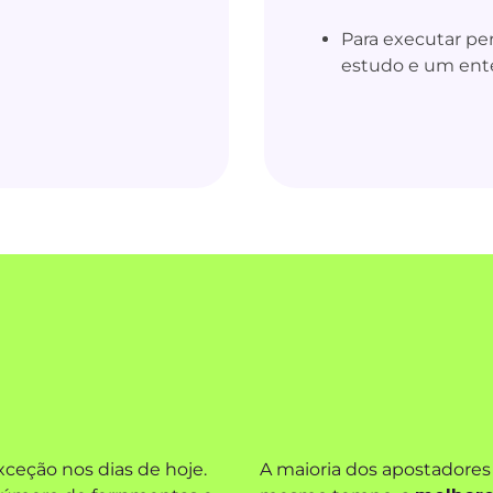
Para executar pe
estudo e um ent
xceção nos dias de hoje.
A maioria dos apostadores 