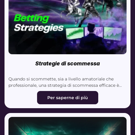
Strategie di scommessa
Quando si scommette, sia a livello amatoriale che
professionale, una strategia di scommessa efficace è
indispensabile per assicurarsi...
Per saperne di più