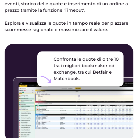
eventi, storico delle quote e inserimento di un ordine a
prezzo tramite la funzione 'Timeout'.
Esplora e visualizza le quote in tempo reale per piazzare
scommesse ragionate e massimizzare il valore.
Confronta le quote di oltre 10
tra i migliori bookmaker ed
exchange, tra cui Betfair e
Matchbook.