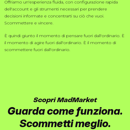
Offriamo un'esperienza fluida, con configurazione rapida
dell'account e gli strumenti necessari per prendere
decisioni informate e concentrarti su ciò che vuoi.
Scommettere e vincere.
È quindi giunto il momento di pensare fuori dall'ordinario. È
il momento di agire fuori dall'ordinario. È il momento di
scommettere fuori dall'ordinario.
Scopri MadMarket
Guarda come funziona.
Scommetti meglio.