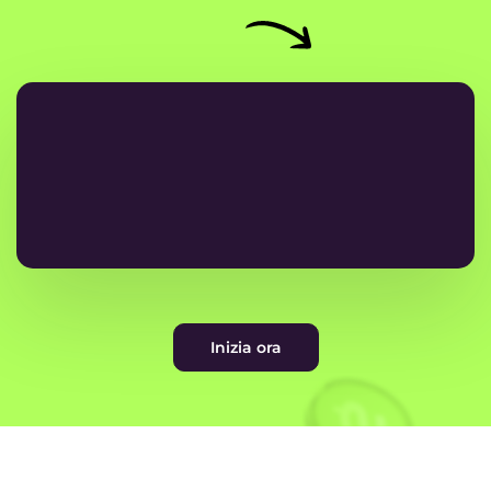
Inizia ora