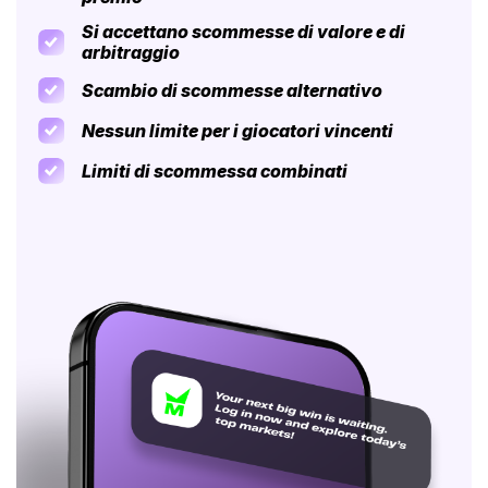
Si accettano scommesse di valore e di
arbitraggio
Scambio di scommesse alternativo
Nessun limite per i giocatori vincenti
Limiti di scommessa combinati