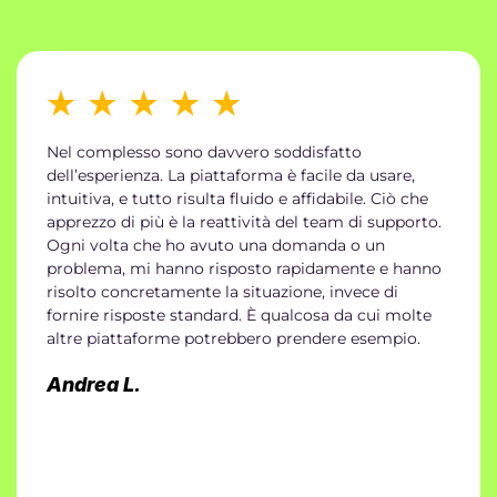
Nel complesso sono davvero soddisfatto
dell’esperienza. La piattaforma è facile da usare,
intuitiva, e tutto risulta fluido e affidabile. Ciò che
apprezzo di più è la reattività del team di supporto.
Ogni volta che ho avuto una domanda o un
problema, mi hanno risposto rapidamente e hanno
risolto concretamente la situazione, invece di
fornire risposte standard. È qualcosa da cui molte
altre piattaforme potrebbero prendere esempio.
Andrea L.