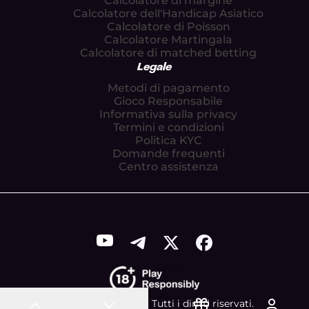
Calcolatore di margine
Calcolatore dell'Handicap Asiatico
Calcolatore di Poisson
Calcolatore Martingala
Calcolatore di matched betting
Legale
Metodi di pagamento
Gioco Responsabile
Informativa sulla privacy
Termini e condizioni
Politica KYC
Domande frequenti
Centro assistenza
© 2026 MadMarket. Tutti i diritti riservati.