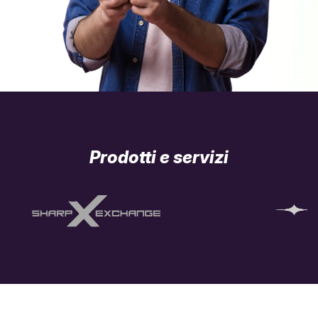
Prodotti e servizi