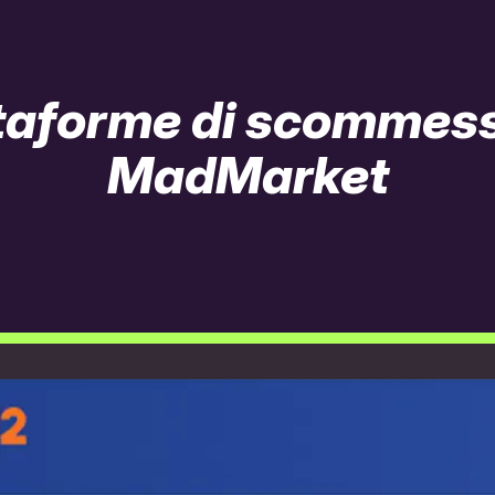
taforme di scommes
MadMarket