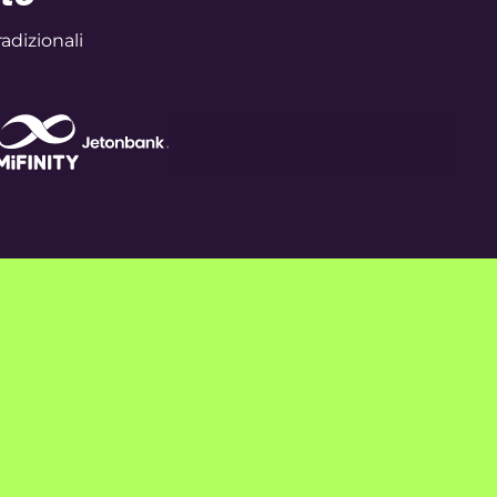
adizionali