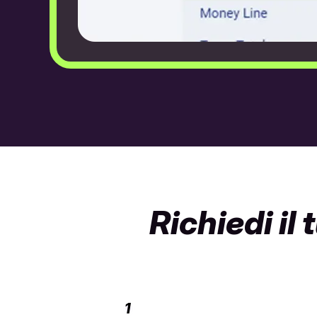
Richiedi il
1