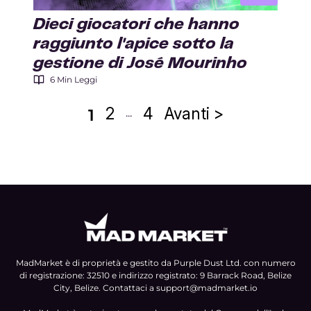
Dieci giocatori che hanno
raggiunto l'apice sotto la
gestione di José Mourinho
6 Min Leggi
2
4
Avanti >
1
...
Paginazione
degli
articoli
MadMarket è di proprietà e gestito da Purple Dust Ltd. con numero
di registrazione: 32510 e indirizzo registrato: 9 Barrack Road, Belize
City, Belize. Contattaci a
support@madmarket.io