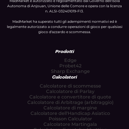
MadMarket è autorizzato e regolamentato dal Governo dell'Isola
Autonoma di Anjouan, Unione delle Comore e opera con la licenza
n. ALSI-032401019-FI3.
MadMarket ha superato tutti gli adempimenti normativi ed è
legalmente autorizzato a condurre operazioni di gioco per qualsiasi
gioco d'azzardo e scommessa.
Prodotti
Edge
Probet42
Sharp Exchange
Calcolatori
Calcolatore di scommesse
Calcolatore di Parlay
Calcolatore e convertitore di quote
Calcolatore di Arbitrage (arbitraggio)
Calcolatore di margine
Calcolatore dell'Handicap Asiatico
Poisson Calculator
Calcolatore Martingala