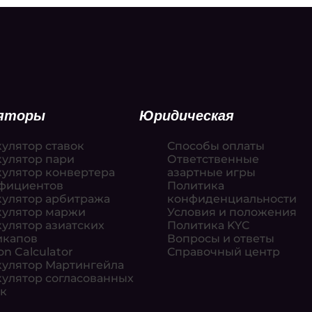
ляторы
Юридическая
кулятор ставок
Способы оплаты
кулятор пари
Ответственные
кулятор конвертера
азартные игры
фициентов
Политика
кулятор арбитража
конфиденциальности
кулятор маржи
Условия и положения
кулятор азиатских
Политика KYC
икапов
Вопросы и ответы
on Calculator
Справочный центр
кулятор Мартингейла
кулятор согласованных
ок