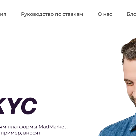
ия
Руководство по ставкам
О нас
Бло
KYC
лям платформы MadMarket,
апример, вносят