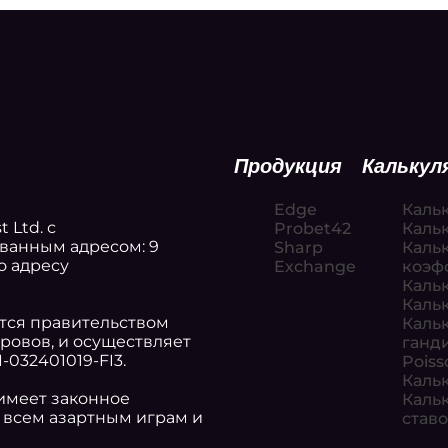
Продукция
Кальку
Edge
Каль
 Ltd. с
Probet42
Каль
ванным адресом: 9
Sharp
Каль
по адресу
Exchange
коэф
Каль
Каль
тся правительством
Каль
ровов, и осуществляет
ганд
032401019-FI3.
Poiss
Каль
имеет законное
Каль
 всем азартным играм и
став