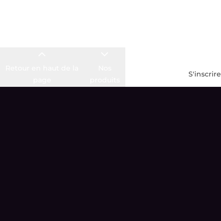
Retour en haut de la
Nos
Offre de
S'inscrire
page
produits
bienvenue