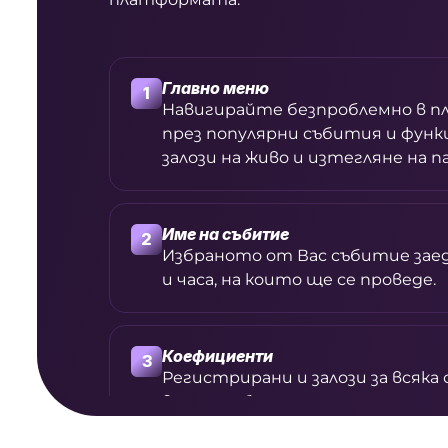
Главно меню
1
Навигирайте безпроблемно в 
през популярни събития и функ
залози на живо и изтегляне на п
Име на събитие
2
Избраното от Вас събитие зае
и часа, на които ще се проведе.
Коефициенти
3
Регистрирани и залози за всяка 
вашия избран пазар.