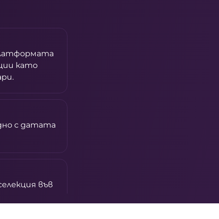
платформата
ции като
ари.
дно с датата
селекция във