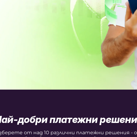
Най-добри платежни решени
зберете от над 10 различни платежни решения - 