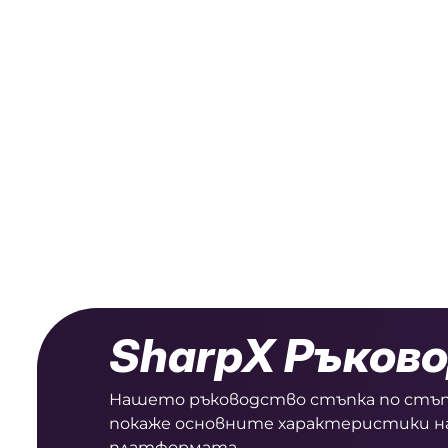
SharpX Ръков
Нашето ръководство стъпка по стъп
покаже основните характеристики н
платформата.