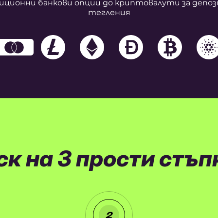
ционни банкови опции до криптовалути за депо
тегления
ск на 3 прости стъп