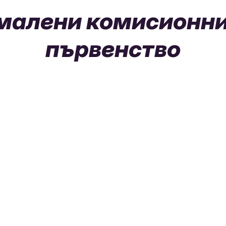
малени комисионни
първенство