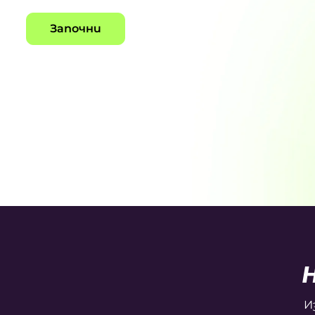
Започни
И