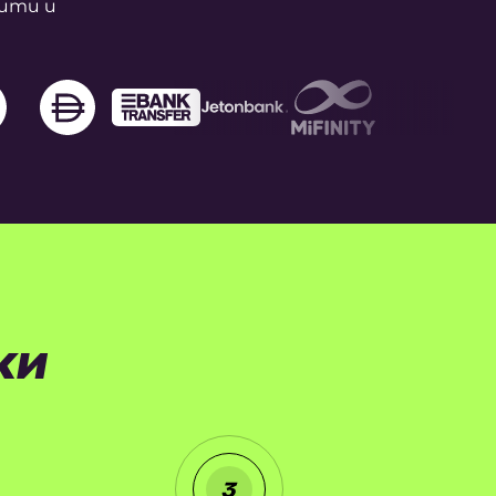
зити и
ки