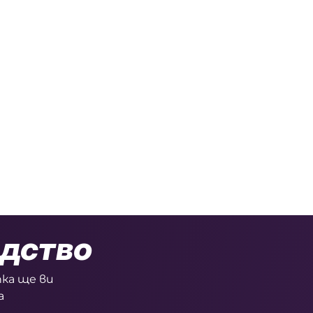
одство
ка ще ви
а