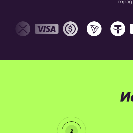
тради
И