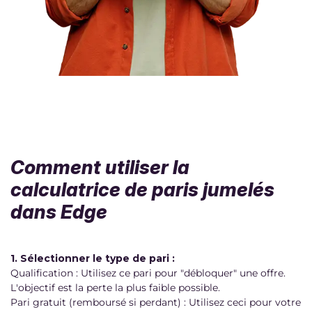
Comment utiliser la
calculatrice de paris jumelés
dans Edge
1. Sélectionner le type de pari :
Qualification : Utilisez ce pari pour "débloquer" une offre.
L'objectif est la perte la plus faible possible.
Pari gratuit (remboursé si perdant) : Utilisez ceci pour votre