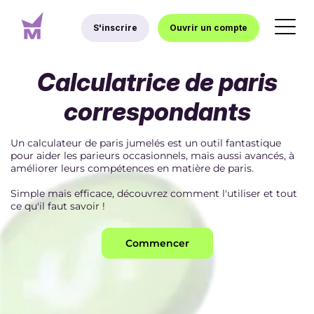
S'inscrire
Ouvrir un compte
Calculatrice de paris
correspondants
Un calculateur de paris jumelés est un outil fantastique
pour aider les parieurs occasionnels, mais aussi avancés, à
améliorer leurs compétences en matière de paris.
Simple mais efficace, découvrez comment l'utiliser et tout
ce qu'il faut savoir !
Commencer