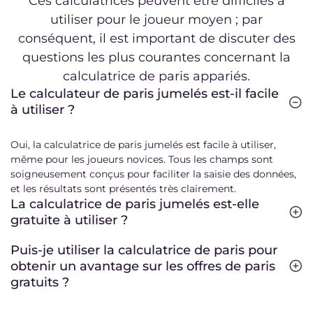
Ces calculatrices peuvent être difficiles à
utiliser pour le joueur moyen ; par
conséquent, il est important de discuter des
questions les plus courantes concernant la
calculatrice de paris appariés.
Le calculateur de paris jumelés est-il facile
à utiliser ?
Oui, la calculatrice de paris jumelés est facile à utiliser,
même pour les joueurs novices. Tous les champs sont
soigneusement conçus pour faciliter la saisie des données,
et les résultats sont présentés très clairement.
La calculatrice de paris jumelés est-elle
gratuite à utiliser ?
Puis-je utiliser la calculatrice de paris pour
obtenir un avantage sur les offres de paris
gratuits ?