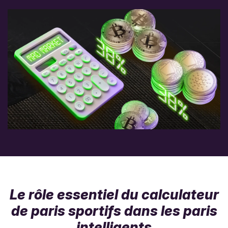
Le rôle essentiel du calculateur
de paris sportifs dans les paris
intelligents