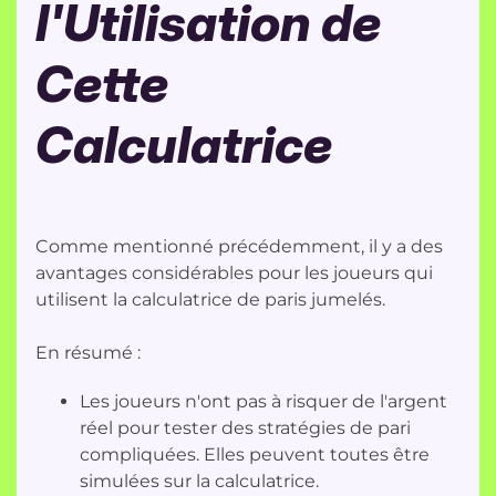
l'Utilisation de
Cette
Calculatrice
Comme mentionné précédemment, il y a des
avantages considérables pour les joueurs qui
utilisent la calculatrice de paris jumelés.
En résumé :
Les joueurs n'ont pas à risquer de l'argent
réel pour tester des stratégies de pari
compliquées. Elles peuvent toutes être
simulées sur la calculatrice.