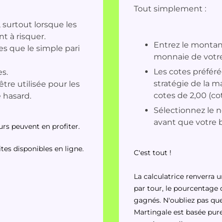
Tout simplement :
 surtout lorsque les
t à risquer.
Entrez le montant
s que le simple pari
monnaie de votre
Les cotes préféré
s.
stratégie de la m
être utilisée pour les
cotes de 2,00 (co
e hasard.
Sélectionnez le 
avant que votre b
urs peuvent en profiter.
ites disponibles en ligne.
C'est tout !
La calculatrice renverra 
par tour, le pourcentage
gagnés. N'oubliez pas qu
Martingale est basée pure