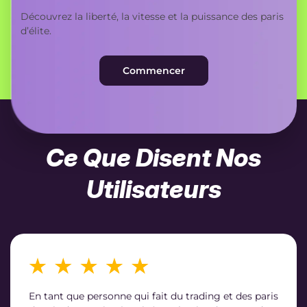
Découvrez la liberté, la vitesse et la puissance des paris
d’élite.
Commencer
Ce Que Disent Nos
Utilisateurs
En tant que personne qui fait du trading et des paris