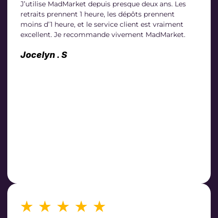
J’utilise MadMarket depuis presque deux ans. Les
retraits prennent 1 heure, les dépôts prennent
moins d’1 heure, et le service client est vraiment
excellent. Je recommande vivement MadMarket.
Jocelyn . S