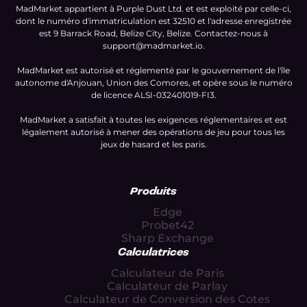
MadMarket appartient à Purple Dust Ltd. et est exploité par celle-ci,
3
dont le numéro d'immatriculation est 32510 et l'adresse enregistrée
Une fois que les joueurs auront effectué leur premier dépôt,
est 9 Barrack Road, Belize City, Belize. Contactez-nous à
ils devront contacter notre équipe d'assistance par e-mail à
support@madmarket.io
.
l'adresse suivante
support@madmarket.io
avec le code
MadMarket est autorisé et réglementé par le gouvernement de l'île
"WelcomeOffer26". Une fois contacté, le bonus approprié
autonome d'Anjouan, Union des Comores, et opère sous le numéro
sera crédité directement sur le compte du joueur. Les
de licence ALSI-032401019-FI3.
joueurs peuvent demander sur quel produit ils souhaitent
que le bonus soit crédité.
MadMarket a satisfait à toutes les exigences réglementaires et est
légalement autorisé à mener des opérations de jeu pour tous les
jeux de hasard et les paris.
4
Pour que les fonds soient éligibles au retrait, le montant
total du dépôt égalé plus le bonus doit être misé 5 fois à
une cote minimale de 1,60. Le montant déposé et le bonus
Produits
seront soumis aux exigences de mise. Seuls les paris réglés
Edge
(gagnants ou perdants) contribuent aux exigences de mise,
Probet42
tandis que les paris annulés, nuls ou remboursés ne sont
Sharp Exchange
pas comptabilisés.
Calculatrices
Calculateur de Paris
5
Calculateur de Parlay
Les paris multiples sur le même marché sont acceptés,
Calculateur de Conversion des Cotes