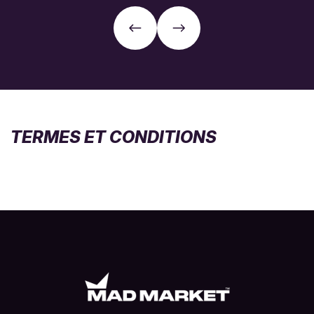
TERMES ET CONDITIONS
1
Cette offre est valable uniquement pour les nouveaux
clients effectuant leur premier dépôt.
2
Les clients effectuant leur premier dépôt seront éligibles à
un bonus de dépôt équivalent de 15 % jusqu’à 150 €. La
valeur maximale du bonus est de 150 €. Pour obtenir le
bonus maximal, les joueurs doivent déposer 1 000 €.