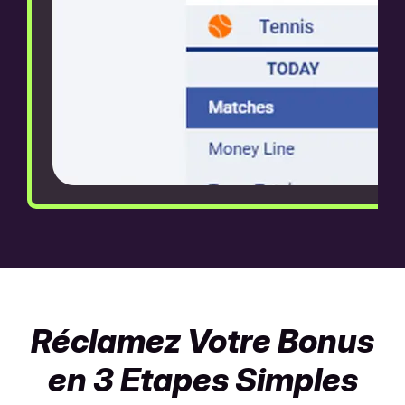
Réclamez Votre Bonus
en 3 Etapes Simples