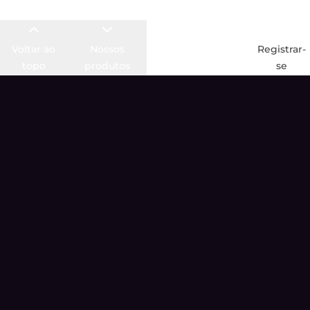
Voltar ao
Nossos
Oferta de boas-
Registrar-
topo
produtos
vindas
se