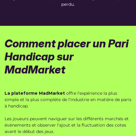
perdu.
Comment placer un Pari
Handicap sur
MadMarket
La plateforme MadMarket
offre l'expérience la plus
simple et la plus complète de l'industrie en matière de paris
à handicap.
Les joueurs peuvent naviguer sur les différents marchés et
événements et observer l'ajout et la fluctuation des cotes
avant le début des jeux.