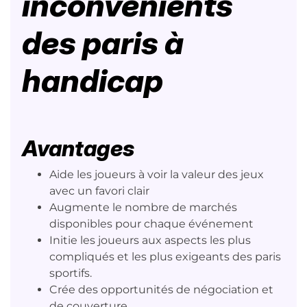
inconvénients
des paris à
handicap
Avantages
Aide les joueurs à voir la valeur des jeux
avec un favori clair
Augmente le nombre de marchés
disponibles pour chaque événement
Initie les joueurs aux aspects les plus
compliqués et les plus exigeants des paris
sportifs.
Crée des opportunités de négociation et
de couverture