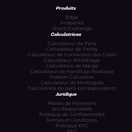
Produits
Edge
Probet42
Sharp Exchange
Calculatrices
Calculateur de Paris
Calculateur de Parlay
Calculateur de Conversion des Cotes
Calculateur d'Arbitrage
Calculateur de Marge
Calculateur de Handicap Asiatique
Poisson Calculator
Calculateur de Martingale
Calculatrice de paris correspondants
Juridique
Modes de Paiement
Jeu Responsable
Politique de Confidentialité
Termes et Conditions.
Politique KYC
FAQ