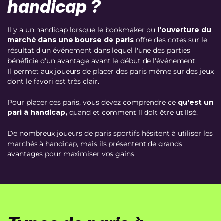
handicap ?
Il y a un handicap lorsque le bookmaker ou
l'ouverture du
marché dans une bourse de paris
offre des cotes sur le
résultat d'un événement dans lequel l'une des parties
bénéficie d'un avantage avant le début de l'événement.
Il permet aux joueurs de placer des paris même sur des jeux
dont le favori est très clair.
Pour placer ces paris, vous devez comprendre ce
qu'est un
pari à handicap,
quand et comment il doit être utilisé.
De nombreux joueurs de paris sportifs hésitent à utiliser les
marchés à handicap, mais ils présentent de grands
avantages pour maximiser vos gains.