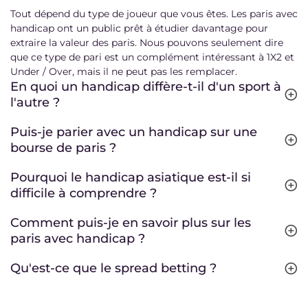
Tout dépend du type de joueur que vous êtes. Les paris avec
handicap ont un public prêt à étudier davantage pour
extraire la valeur des paris. Nous pouvons seulement dire
que ce type de pari est un complément intéressant à 1X2 et
Under / Over, mais il ne peut pas les remplacer.
En quoi un handicap diffère-t-il d'un sport à
l'autre ?
Puis-je parier avec un handicap sur une
bourse de paris ?
Pourquoi le handicap asiatique est-il si
difficile à comprendre ?
Comment puis-je en savoir plus sur les
paris avec handicap ?
Qu'est-ce que le spread betting ?