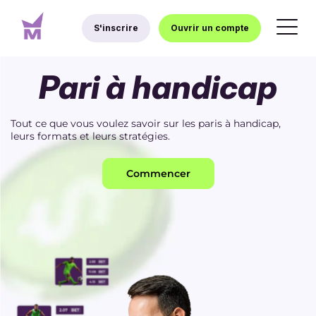
S'inscrire
Ouvrir un compte
Pari à handicap
Tout ce que vous voulez savoir sur les paris à handicap,
leurs formats et leurs stratégies.
Commencer