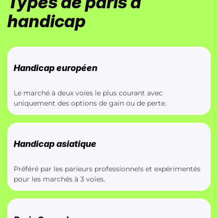
Types de paris à
handicap
Handicap européen
Le marché à deux voies le plus courant avec
uniquement des options de gain ou de perte.
Handicap asiatique
Préféré par les parieurs professionnels et expérimentés
pour les marchés à 3 voies.