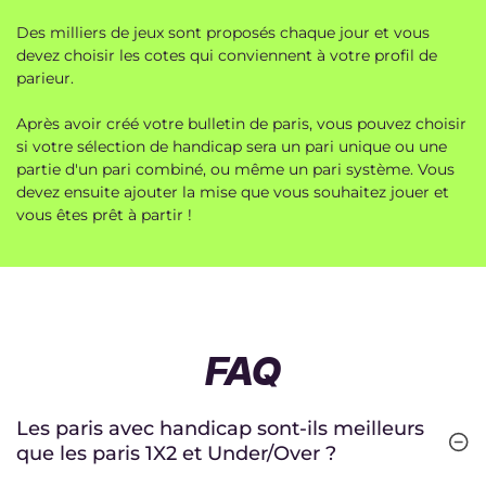
Des milliers de jeux sont proposés chaque jour et vous
devez choisir les cotes qui conviennent à votre profil de
parieur.
Après avoir créé votre bulletin de paris, vous pouvez choisir
si votre sélection de handicap sera un pari unique ou une
partie d'un pari combiné, ou même un pari système. Vous
devez ensuite ajouter la mise que vous souhaitez jouer et
vous êtes prêt à partir !
FAQ
Les paris avec handicap sont-ils meilleurs
que les paris 1X2 et Under/Over ?