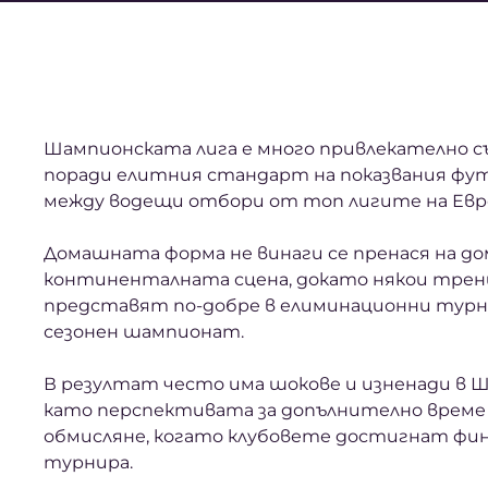
Шампионската лига е много привлекателно съ
поради елитния стандарт на показвания фу
между водещи отбори от топ лигите на Евр
Домашната форма не винаги се пренася на до
континенталната сцена, докато някои трень
представят по-добре в елиминационни турни
сезонен шампионат.
В резултат често има шокове и изненади в Ш
като перспективата за допълнително време и
обмисляне, когато клубовете достигнат фин
турнира.