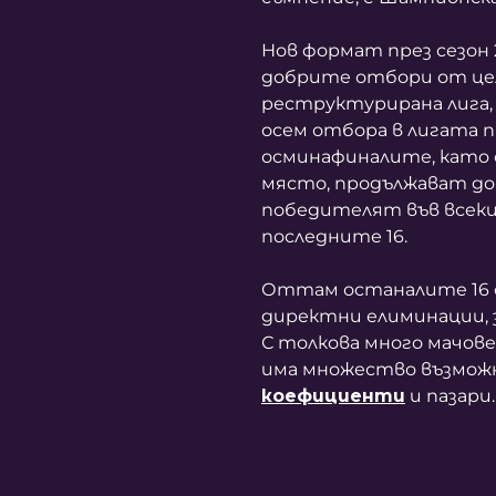
Нов формат през сезон 
добрите отбори от цел
реструктурирана лига,
осем отбора в лигата
осминафиналите, като 
място, продължават до
победителят във всеки 
последните 16.
Оттам останалите 16 
директни елиминации, з
С толкова много мачове 
има множество възможн
коефициенти
и пазари.