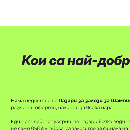
Кои са най-доб
Няма недостиг на
Пазари за залози за Шампи
различни оферти, налични за всяка игра.
Един от най-популярните пазари всяка година
не само във футбола, са залозите за финала н