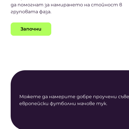
да помогнат за намирането на стойност в
груповата фаза.
Започни
Можете да намерите добре проучени съвети
европейски футболни мачове
тук
.