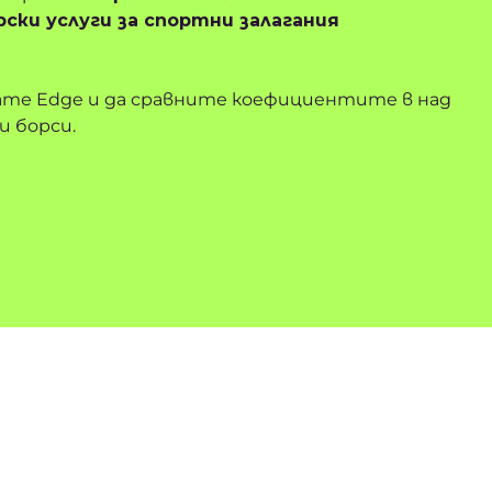
рски услуги за спортни залагания
ате Edge и да сравните коефициентите в над
и борси.