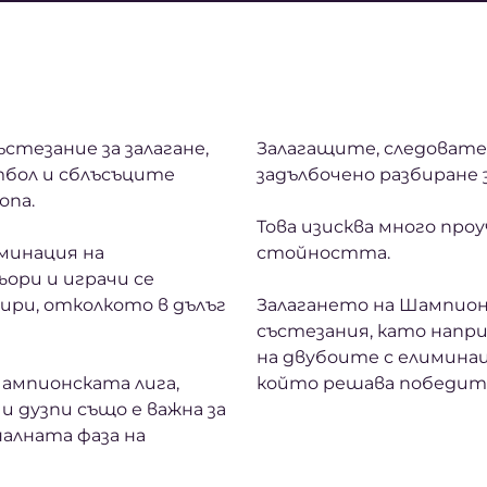
стезание за залагане,
Залагащите, следовател
тбол и сблъсъците
задълбочено разбиране з
опа.
Това изисква много про
минация на
стойността.
ори и играчи се
ри, отколкото в дълъг
Залагането на Шампион
състезания, като напр
на двубоите с елимина
ампионската лига,
който решава победите
 дузпи също е важна за
алната фаза на