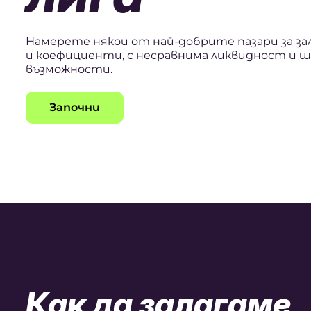
Намерете някои от най-добрите пазари за зал
и коефициенти, с несравнима ликвидност и 
възможности.
Започни
Как да залагаме