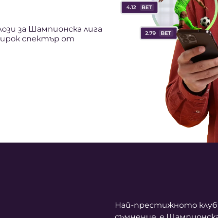
ози за Шампионска лига
широк спектър от
Най-престижното клубн
съмнение, е Шампионска