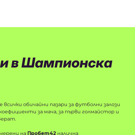
зи в Шампионска
 всички обичайни пазари за футболни залози
 коефициенти за мача, за първи голмайстор и
берат.
амерени на
Пробет42
налична