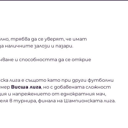
но, трябва да се уверят, че имат
а наличните залози и пазари.
учване и способността да се открие
ска лига е същото като при други футболни
имер
Висша лига
, но с добавената сложност
ция и напрежението от еднократния мач,
ля в турнира, финала на Шампионската лига.