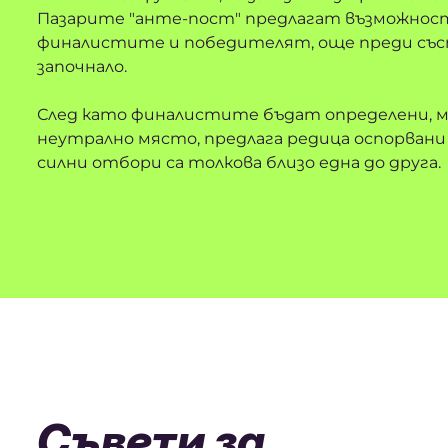
Пазарите "анте-пост" предлагат възможнос
финалистите и победителят, още преди със
започнало.
След като финалистите бъдат определени, ма
неутрално място, предлага редица оспорвани
силни отбори са толкова близо една до друга.
Съвети за