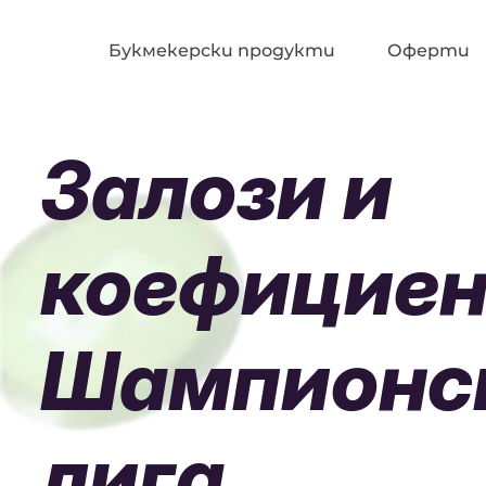
Букмекерски продукти
Оферти
Залози и
коефициен
Шампионс
лига