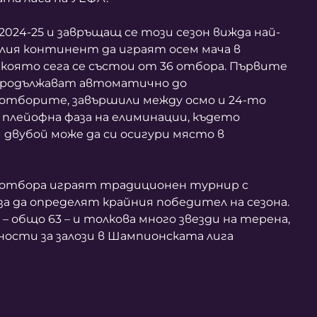
2024-25 и завръщащ се този сезон вижда най-
ия континент да играят осем мача в
 която сега се състои от 36 отбора. Първите
 продължават автоматично до
отборите, завършили между осмо и 24-то
 плейофна фаза на елиминации, където
двубой може да си осигури място в
отбора играят традиционен турнир с
а да определят крайния победител на сезона.
– общо 63 – и толкова много звезди на терена,
ости за залози в Шампионската лига