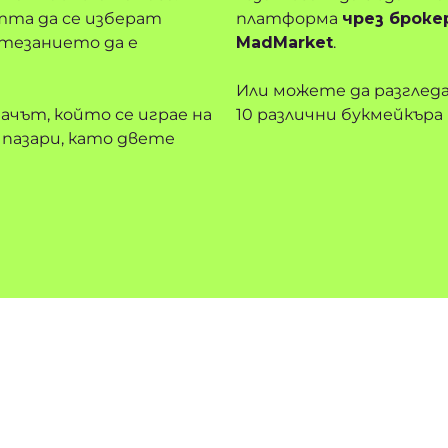
тта да се изберат
платформа
чрез броке
тезанието да е
MadMarket
.
Или можете да разглед
чът, който се играе на
10 различни букмейкъра 
 пазари, като двете