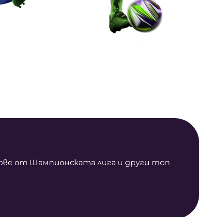
чове от Шампионската лига и други топ