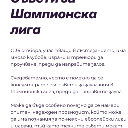
Шампионска
лига
С 36 отбора, участващи в състезанието, има
много клубове, играчи и треньори за
проучване, преди да направите залог.
Следователно, често е полезно да се
консултирате със съвети за залагания в
Шампионска лига, преди да направите залог.
Може да бъде особено полезно да се намери
опитен, надежден прогнозист, който може
да има познания за по-неясни европейски лиги
и играчи, тъй като техните съвети могат