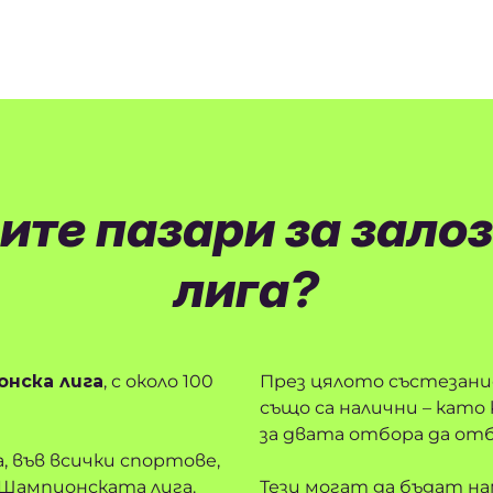
рите пазари за зало
лига?
онска лига
, с около 100
През цялото състезание
също са налични – като
за двата отбора да от
, във всички спортове,
а Шампионската лига.
Тези могат да бъдат н