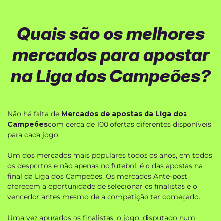
Quais são os melhores
mercados para apostar
na Liga dos Campeões?
Não há falta de
Mercados de apostas da Liga dos
Campeões
com cerca de 100 ofertas diferentes disponíveis
para cada jogo.
Um dos mercados mais populares todos os anos, em todos
os desportos e não apenas no futebol, é o das apostas na
final da Liga dos Campeões. Os mercados Ante-post
oferecem a oportunidade de selecionar os finalistas e o
vencedor antes mesmo de a competição ter começado.
Uma vez apurados os finalistas, o jogo, disputado num