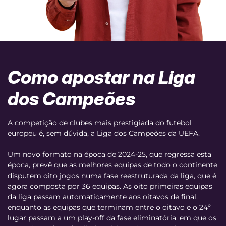
Como apostar na Liga
dos Campeões
A competição de clubes mais prestigiada do futebol
europeu é, sem dúvida, a Liga dos Campeões da UEFA.
Um novo formato na época de 2024-25, que regressa esta
época, prevê que as melhores equipas de todo o continente
disputem oito jogos numa fase reestruturada da liga, que é
agora composta por 36 equipas. As oito primeiras equipas
da liga passam automaticamente aos oitavos de final,
enquanto as equipas que terminam entre o oitavo e o 24º
lugar passam a um play-off da fase eliminatória, em que os