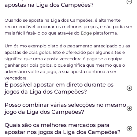
apostas na Liga dos Campeões?
Quando se aposta na Liga dos Campeões, é altamente
recomendável procurar os melhores preços, e não podia ser
mais fácil fazê-lo do que através do
Edge
plataforma.
Um ótimo exemplo disto é o pagamento antecipado ou as
apostas de dois golos. Isto é oferecido por alguns sites e
significa que uma aposta vencedora é paga se a equipa
ganhar por dois golos, o que significa que mesmo que o
adversário volte ao jogo, a sua aposta continua a ser
vencedora.
É possível apostar em direto durante os
jogos da Liga dos Campeões?
Posso combinar várias selecções no mesmo
jogo da Liga dos Campeões?
Quais são os melhores mercados para
apostar nos jogos da Liga dos Campeões?