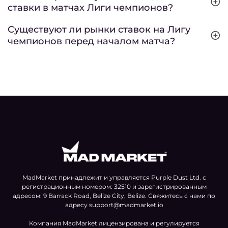
ставки в матчах Лиги чемпионов?
Существуют ли рынки ставок на Лигу
чемпионов перед началом матча?
MadMarket принадлежит и управляется Purple Dust Ltd. с
регистрационным номером: 32510 и зарегистрированным
адресом: 9 Barrack Road, Belize City, Belize. Свяжитесь с нами по
адресу
support@madmarket.io
Компания MadMarket лицензирована и регулируется