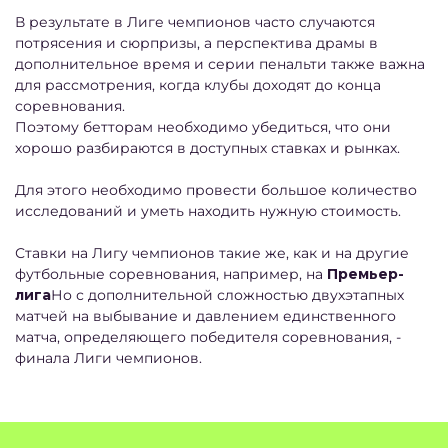
В результате в Лиге чемпионов часто случаются
потрясения и сюрпризы, а перспектива драмы в
дополнительное время и серии пенальти также важна
для рассмотрения, когда клубы доходят до конца
соревнования.
Поэтому бетторам необходимо убедиться, что они
хорошо разбираются в доступных ставках и рынках.
Для этого необходимо провести большое количество
исследований и уметь находить нужную стоимость.
Ставки на Лигу чемпионов такие же, как и на другие
футбольные соревнования, например, на
Премьер-
лига
Но с дополнительной сложностью двухэтапных
матчей на выбывание и давлением единственного
матча, определяющего победителя соревнования, -
финала Лиги чемпионов.