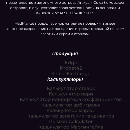
правительством автономного острова Анжуан, Союз Коморских
островов, и осуществляет свою деятельность на основании
лицензии № ALSI-032401019-FI3.
MadMarket прошел все нормативные проверки и имеет
законное разрешение на проведение игровых операций по всем
азартным играм и ставкам.
Продукция
Edge
Probet42
Sharp Exchange
Калькуляторы
Калькулятор ставок
Калькулятор пари
Калькулятор конвертера коэффициентов
Калькулятор арбитража
Калькулятор маржи
Калькулятор азиатских гандикапов
Poisson Calculator
Калькулятор Мартингейла