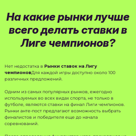
На какие рынки лучше
всего делать ставки в
Лиге чемпионов?
Нет недостатка в
Рынки ставок на Лигу
чемпионов
Для каждой игры доступно около 100
различных предложений.
Одним из самых популярных рынков, ежегодно
используемых во всех видах спорта, не только в
футболе, являются ставки на финал Лиги чемпионов.
Рынки анте-пост предлагают возможность выбрать
финалистов и победителя еще до начала
соревнований.