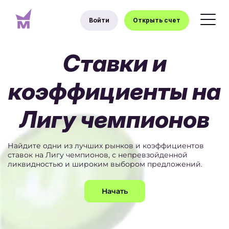
Войти
Открыть счет
Ставки и
коэффициенты на
Лигу чемпионов
Найдите одни из лучших рынков и коэффициентов
ставок на Лигу чемпионов, с непревзойденной
ликвидностью и широким выбором предложений.
Начать