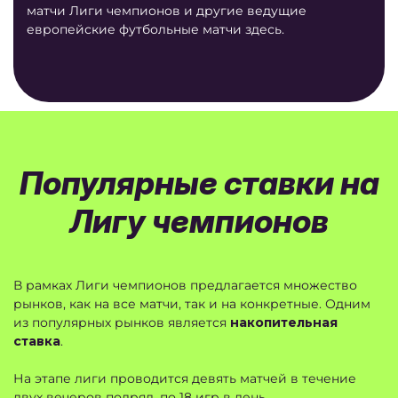
матчи Лиги чемпионов и другие ведущие
европейские футбольные матчи
здесь
.
Популярные ставки на
Лигу чемпионов
В рамках Лиги чемпионов предлагается множество
рынков, как на все матчи, так и на конкретные. Одним
из популярных рынков является
накопительная
ставка
.
На этапе лиги проводится девять матчей в течение
двух вечеров подряд, по 18 игр в день.