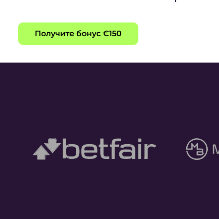
Получите бонус €150