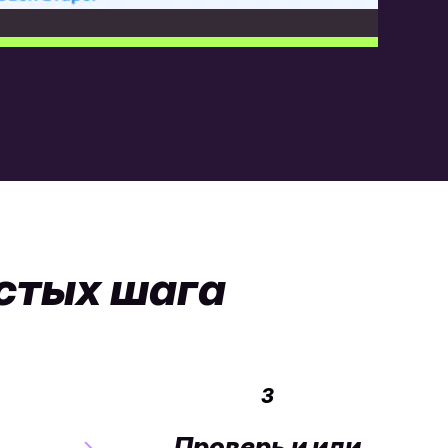
остых шага
3
Проверь и иди