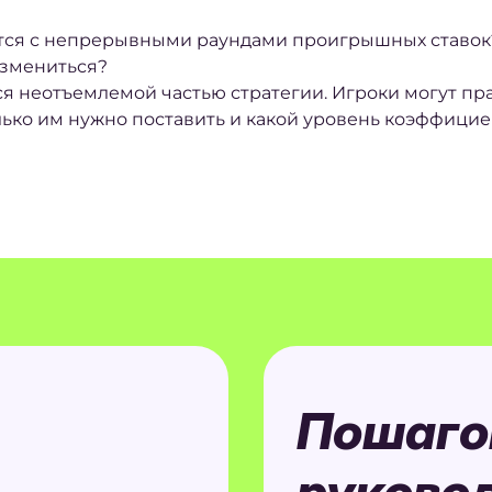
аются с непрерывными раундами проигрышных ставок?
измениться?
я неотъемлемой частью стратегии. Игроки могут пр
ько им нужно поставить и какой уровень коэффициен
Пошаго
руковод