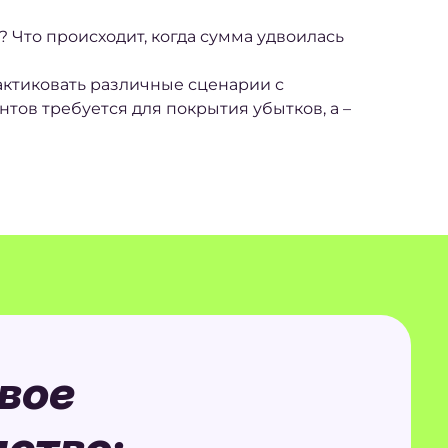
 Что происходит, когда сумма удвоилась
актиковать различные сценарии с
тов требуется для покрытия убытков, а –
вое
ство: