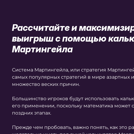
Рассчитайте и максимизир
выигрыш с помощью кальк
Мартингейла
Система Мартингейла, или стратегия Мартингей
самых популярных стратегий в мире азартных игр
множество веских причин.
Большинство игроков будут использовать каль
его применении, поскольку математика может с
поздних этапах.
Прежде чем пробовать, важно понять, как это р