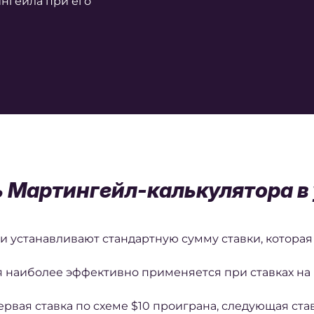
ингейла при его
 Мартингейл-калькулятора в
и устанавливают стандартную сумму ставки, которая 
я наиболее эффективно применяется при ставках на
первая ставка по схеме $10 проиграна, следующая ст