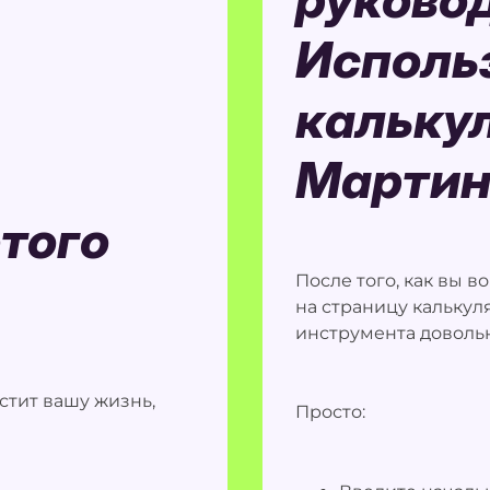
Исполь
кальку
Мартин
того
После того, как вы в
на страницу калькул
инструмента доволь
стит вашу жизнь,
Просто: