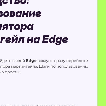
зование
лятора
гейл на Edge
ойдете в свой
Edge
аккаунт, сразу перейдите
ятора мартингейла. Шаги по использованию
но просты: