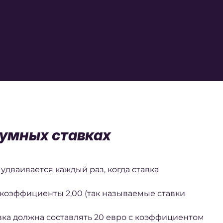
 умных ставках
удваивается каждый раз, когда ставка
 коэффициенты 2,00 (так называемые ставки
авка должна составлять 20 евро с коэффициентом