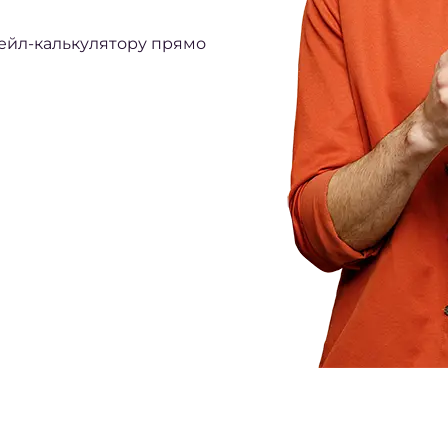
ейл-калькулятору прямо