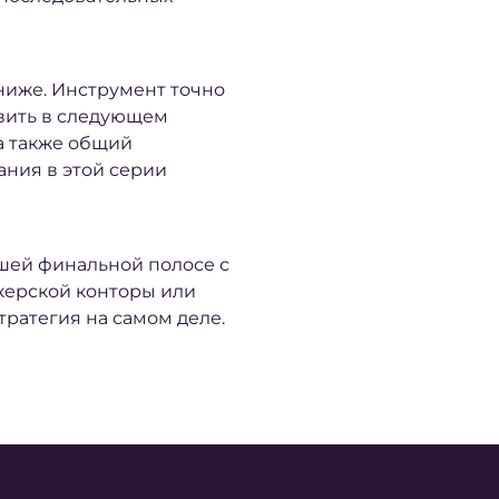
ниже. Инструмент точно
авить в следующем
а также общий
ния в этой серии
шей финальной полосе с
ерской конторы или
тратегия на самом деле.