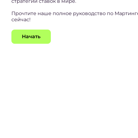
стратегии ставок в мире.
Прочтите наше полное руководство по Мартинг
сейчас!
Начать