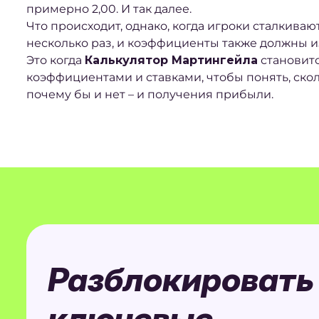
примерно 2,00. И так далее.
Что происходит, однако, когда игроки сталкив
несколько раз, и коэффициенты также должны 
Это когда
Калькулятор Мартингейла
становитс
коэффициентами и ставками, чтобы понять, скол
почему бы и нет – и получения прибыли.
Разблокировать
ключевые