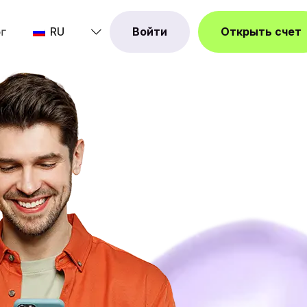
RU
Войти
Открыть счет
г