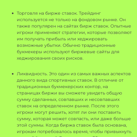
Торговля на бирже ставок. Трейдинг
используется не только на фондовом рынке. Он
также популярен на сайтах бирж ставок. Опытные
игроки применяют стратегии, которые позволяют
им получать прибыль или хеджировать
возможные убытки. Обычно традиционные
букмекеры используют биржевые сайты для
хеджирования своих рисков.
Ликвидность. Это один из самых важных аспектов
данного вида спортивных ставок. В отличие от
традиционных букмекерских контор, на
страницах биржи вы сможете увидеть общую
сумму сделанных, совпавших и несовпавших
ставок на определенном рынке. После этого
игроки могут решить, хотят ли они поставить
сумму, которая может совпасть, или даже больше
этой суммы. Когда биржа ставок была основана,
игрокам потребовалось время, чтобы привыкнуть