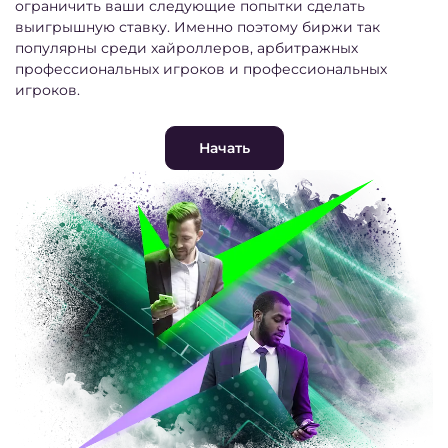
ограничить ваши следующие попытки сделать
выигрышную ставку. Именно поэтому биржи так
популярны среди хайроллеров, арбитражных
профессиональных игроков и профессиональных
игроков.
Начать