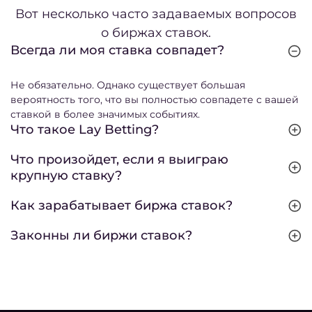
Вот несколько часто задаваемых вопросов
о биржах ставок.
Всегда ли моя ставка совпадет?
Не обязательно. Однако существует большая
вероятность того, что вы полностью совпадете с вашей
ставкой в более значимых событиях.
Что такое Lay Betting?
Что произойдет, если я выиграю
крупную ставку?
Как зарабатывает биржа ставок?
Законны ли биржи ставок?