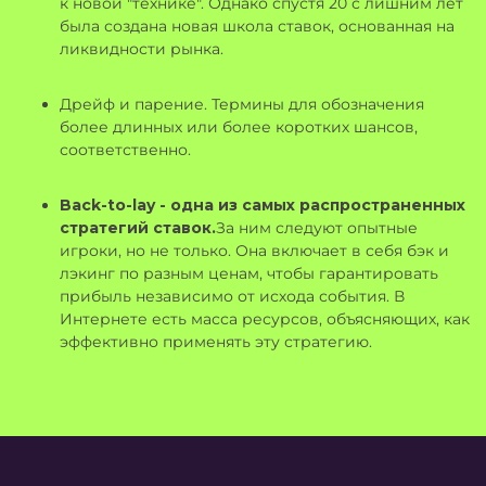
к новой "технике". Однако спустя 20 с лишним лет
была создана новая школа ставок, основанная на
ликвидности рынка.
Дрейф и парение. Термины для обозначения
более длинных или более коротких шансов,
соответственно.
Back-to-lay - одна из самых распространенных
стратегий ставок.
За ним следуют опытные
игроки, но не только. Она включает в себя бэк и
лэкинг по разным ценам, чтобы гарантировать
прибыль независимо от исхода события. В
Интернете есть масса ресурсов, объясняющих, как
эффективно применять эту стратегию.