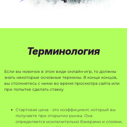
Терминология
Если вы новичок в этом виде онлайн-игр, то должны
знать некоторые основные термины. В конце концов,
вы столкнетесь с ними во время просмотра сайта или
при попытке сделать ставку.
Стартовая цена - это коэффициент, который вы
получаете при открытии рынка. Она
определяется исключительно бэкерами и слоями,