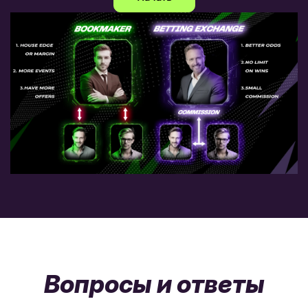
Вопросы и ответы