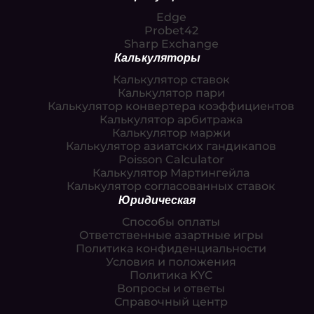
Edge
Probet42
Sharp Exchange
Калькуляторы
Калькулятор ставок
Калькулятор пари
Калькулятор конвертера коэффициентов
Калькулятор арбитража
Калькулятор маржи
Калькулятор азиатских гандикапов
Poisson Calculator
Калькулятор Мартингейла
Калькулятор согласованных ставок
Юридическая
Способы оплаты
Ответственные азартные игры
Политика конфиденциальности
Условия и положения
Политика KYC
Вопросы и ответы
Справочный центр