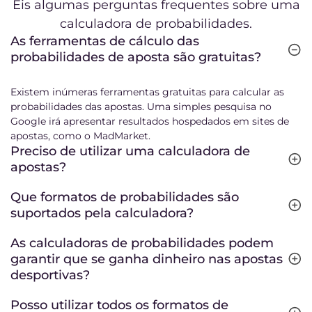
Eis algumas perguntas frequentes sobre uma
calculadora de probabilidades.
As ferramentas de cálculo das
probabilidades de aposta são gratuitas?
Existem inúmeras ferramentas gratuitas para calcular as
probabilidades das apostas. Uma simples pesquisa no
Google irá apresentar resultados hospedados em sites de
apostas, como o MadMarket.
Preciso de utilizar uma calculadora de
apostas?
Que formatos de probabilidades são
suportados pela calculadora?
As calculadoras de probabilidades podem
garantir que se ganha dinheiro nas apostas
desportivas?
Posso utilizar todos os formatos de