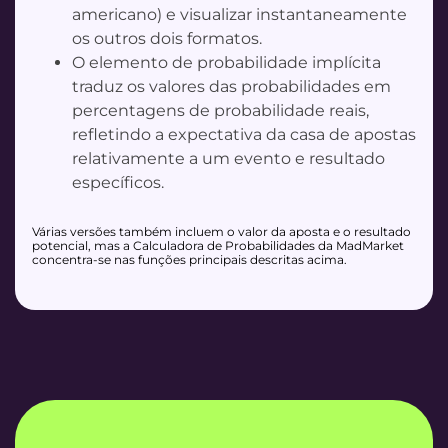
americano) e visualizar instantaneamente
os outros dois formatos.
O elemento de probabilidade implícita
traduz os valores das probabilidades em
percentagens de probabilidade reais,
refletindo a expectativa da casa de apostas
relativamente a um evento e resultado
específicos.
Várias versões também incluem o valor da aposta e o resultado
potencial, mas a Calculadora de Probabilidades da MadMarket
concentra-se nas funções principais descritas acima.