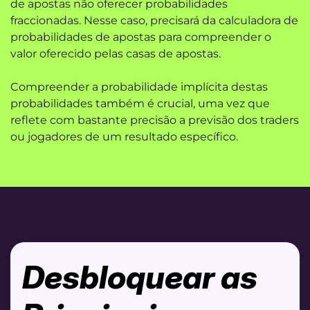
de apostas não oferecer probabilidades
fraccionadas. Nesse caso, precisará da calculadora de
probabilidades de apostas para compreender o
valor oferecido pelas casas de apostas.
Compreender a probabilidade implícita destas
probabilidades também é crucial, uma vez que
reflete com bastante precisão a previsão dos traders
ou jogadores de um resultado específico.
Desbloquear as