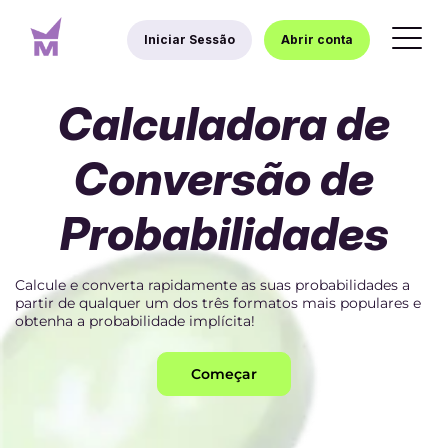
Iniciar Sessão
Abrir conta
Calculadora de
Conversão de
Probabilidades
Calcule e converta rapidamente as suas probabilidades a
partir de qualquer um dos três formatos mais populares e
obtenha a probabilidade implícita!
Começar