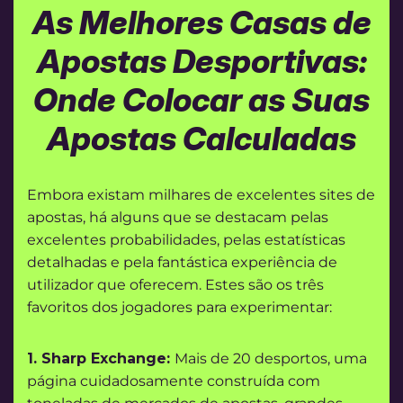
As Melhores Casas de
Apostas Desportivas:
Onde Colocar as Suas
Apostas Calculadas
Embora existam milhares de excelentes sites de
apostas, há alguns que se destacam pelas
excelentes probabilidades, pelas estatísticas
detalhadas e pela fantástica experiência de
utilizador que oferecem. Estes são os três
favoritos dos jogadores para experimentar:
1.
Sharp Exchange
:
Mais de 20 desportos, uma
página cuidadosamente construída com