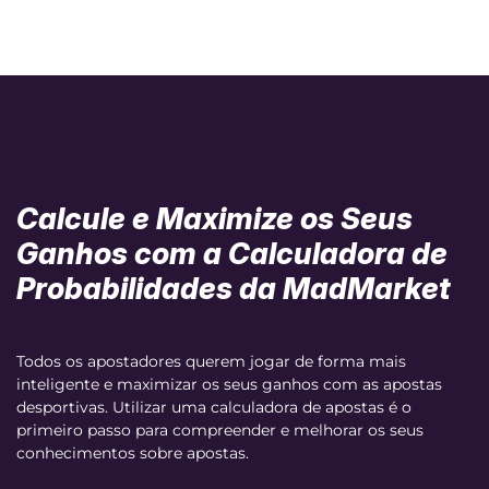
Calcule e Maximize os Seus
Ganhos com a Calculadora de
Probabilidades da MadMarket
Todos os apostadores querem jogar de forma mais
inteligente e maximizar os seus ganhos com as apostas
desportivas. Utilizar uma calculadora de apostas é o
primeiro passo para compreender e melhorar os seus
conhecimentos sobre apostas.