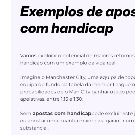
Exemplos de apo
com handicap
Vamos explorar o potencial de maiores retorno
handicap com um exemplo da vida real.
Imagine o Manchester City, uma equipa de topo
equipa do fundo da tabela da Premier League n
probabilidades de o Man City ganhar o jogo p
apelativas, entre 1,15 e 1,30.
Sem
apostas com handicap
pode excluir este
ou apostar uma quantia maior para garantir u
substancial.