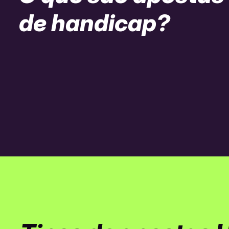
de handicap?