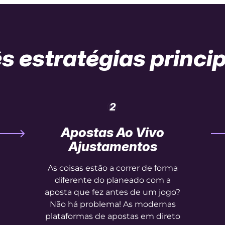
s estratégias princi
2
Apostas Ao Vivo
Ajustamentos
As coisas estão a correr de forma
diferente do planeado com a
aposta que fez antes de um jogo?
Não há problema! As modernas
plataformas de apostas em direto