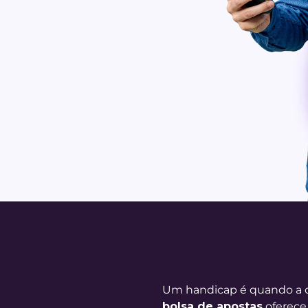
Um handicap é quando a c
bolsa de apostas
oferece