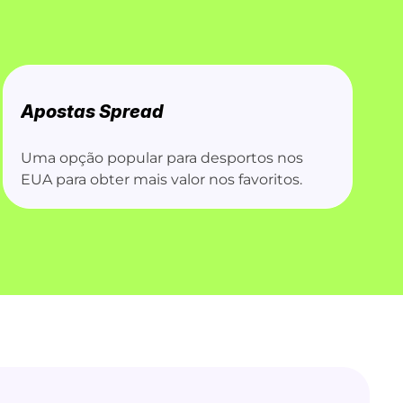
Apostas Spread
Uma opção popular para desportos nos
EUA para obter mais valor nos favoritos.