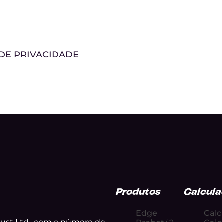
 DE PRIVACIDADE
Produtos
Calcula
Edge
Calc
ust Ltd., com o número de