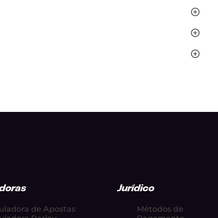
doras
Jurídico
uladora de Apostas
Métodos de