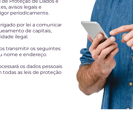
 de Proteção de Dados e
s, avisos legais e
gor periodicamente.
igado por lei a comunicar
ueamento de capitais,
dade ilegal.
s transmitir os seguintes
eu nome e endereço.
ocessará os dados pessoais
 todas as leis de proteção