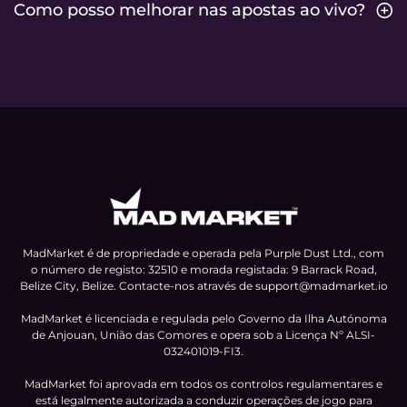
Como posso melhorar nas apostas ao vivo?
MadMarket é de propriedade e operada pela Purple Dust Ltd., com
o número de registo: 32510 e morada registada: 9 Barrack Road,
Belize City, Belize. Contacte-nos através de
support@madmarket.io
MadMarket é licenciada e regulada pelo Governo da Ilha Autónoma
de Anjouan, União das Comores e opera sob a Licença Nº ALSI-
032401019-FI3.
MadMarket foi aprovada em todos os controlos regulamentares e
está legalmente autorizada a conduzir operações de jogo para