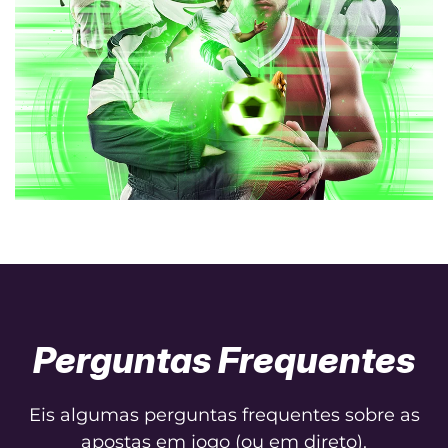
Perguntas Frequentes
Eis algumas perguntas frequentes sobre as
apostas em jogo (ou em direto).