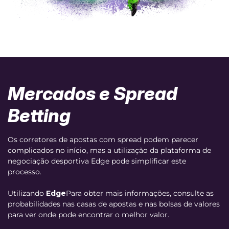
Mercados e Spread
Betting
Os corretores de apostas com spread podem parecer
complicados no início, mas a utilização da plataforma de
negociação desportiva Edge pode simplificar este
processo.
Utilizando
Edge
Para obter mais informações, consulte as
probabilidades nas casas de apostas e nas bolsas de valores
para ver onde pode encontrar o melhor valor.