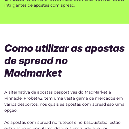
intrigantes de apostas com spread.
Como utilizar as apostas
de spread no
Madmarket
A alternativa de apostas desportivas do MadMarket à
Pinnacle, Probet42, tem uma vasta gama de mercados em
vários desportos, nos quais as apostas com spread são uma
opção.
As apostas com spread no futebol e no basquetebol estão
entre as mais populares, devido à profundidade dos