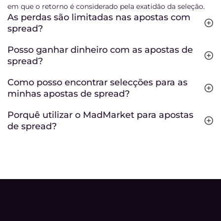
em que o retorno é considerado pela exatidão da seleção.
As perdas são limitadas nas apostas com
spread?
Posso ganhar dinheiro com as apostas de
spread?
Como posso encontrar selecções para as
minhas apostas de spread?
Porquê utilizar o MadMarket para apostas
de spread?