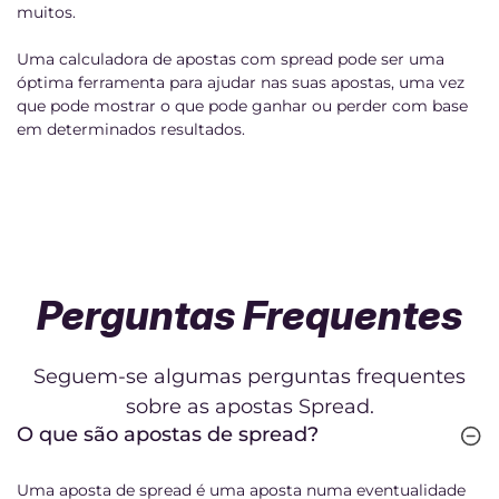
muitos.
Uma calculadora de apostas com spread pode ser uma
óptima ferramenta para ajudar nas suas apostas, uma vez
que pode mostrar o que pode ganhar ou perder com base
em determinados resultados.
Perguntas Frequentes
Seguem-se algumas perguntas frequentes
sobre as apostas Spread.
O que são apostas de spread?
Uma aposta de spread é uma aposta numa eventualidade