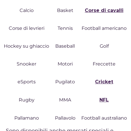
Calcio
Basket
Corse di cavalli
Corse di levrieri
Tennis
Football americano
Hockey su ghiaccio
Baseball
Golf
Snooker
Motori
Freccette
eSports
Pugilato
Cricket
Rugby
MMA
NFL
Pallamano
Pallavolo
Football australiano
Sono disponibili anche mercati speciali e