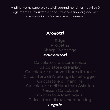
MadMarket ha superato tutti gli adempimenti normativi ed è
legalmente autorizzato a condurre operazioni di gioco per
qualsiasi gioco d'azzardo e scommessa.
Prodotti
Edge
Probet42
Sharp Exchange
Calcolatori
Calcolatore di scommesse
Calcolatore di Parlay
Calcolatore e convertitore di quote
Calcolatore di Arbitrage (arbitraggio)
Calcolatore di margine
Calcolatore dell'Handicap Asiatico
Poisson Calculator
Calcolatore Martingala
Calcolatore di matched betting
Legale