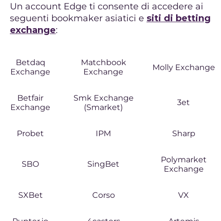
Un account Edge ti consente di accedere ai
seguenti bookmaker asiatici e
siti di betting
exchange
:
Betdaq
Matchbook
Molly Exchange
Exchange
Exchange
Betfair
Smk Exchange
3et
Exchange
(Smarket)
Probet
IPM
Sharp
Polymarket
SBO
SingBet
Exchange
SXBet
Corso
VX