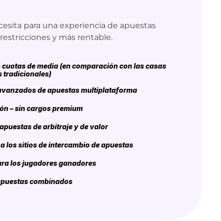
cesita para una experiencia de apuestas
 restricciones y más rentable.
 cuotas de media (en comparación con las casas
 tradicionales)
avanzados de apuestas multiplataforma
ón – sin cargos premium
apuestas de arbitraje y de valor
 a los sitios de intercambio de apuestas
para los jugadores ganadores
 apuestas combinados