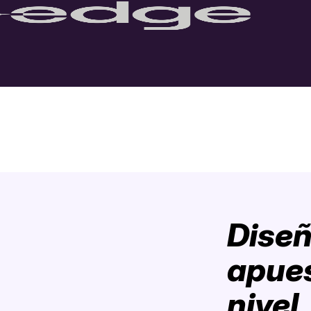
Dise
apues
nivel