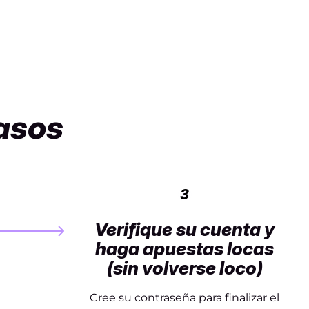
pasos
3
Verifique su cuenta y
haga apuestas locas
(sin volverse loco)
Cree su contraseña para finalizar el