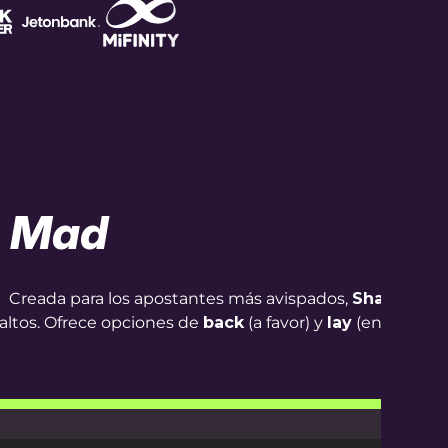
s Mad
Creada para los apostantes más avispados,
Sharp Exc
altos. Ofrece opciones de
back
(a favor) y
lay
(en contra) 
ten