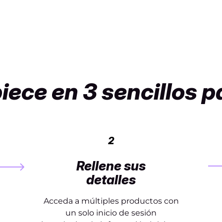
ece en 3 sencillos 
2
Rellene sus
detalles
Acceda a múltiples productos con
un solo inicio de sesión