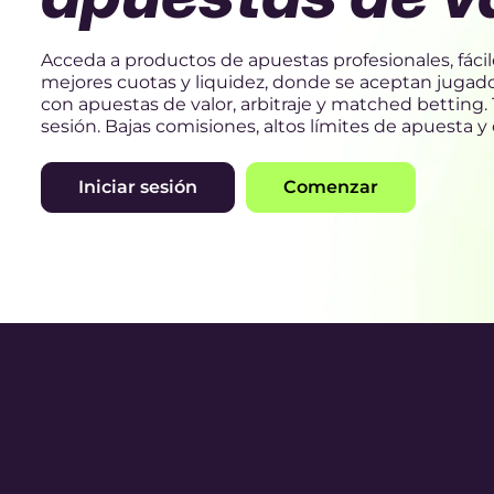
Acceda a productos de apuestas profesionales, fácil
mejores cuotas y liquidez, donde se aceptan juga
con apuestas de valor, arbitraje y matched betting. 
sesión. Bajas comisiones, altos límites de apuesta y
Iniciar sesión
Comenzar