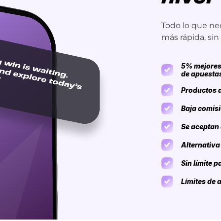
Todo lo que ne
más rápida, sin
5% mejores
de apuestas
Productos 
Baja comisi
Se aceptan 
Alternativa
Sin límite 
Límites de