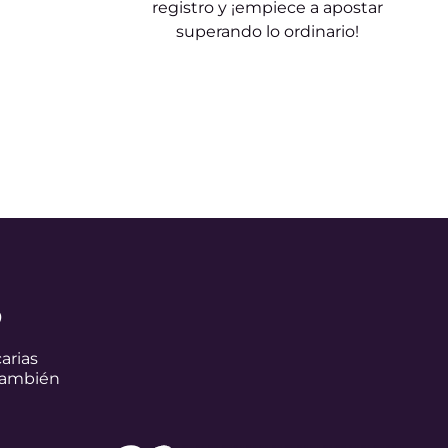
registro y ¡empiece a apostar
superando lo ordinario!
o
arias
 también