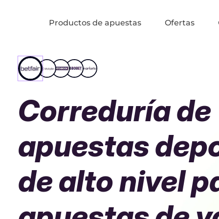
Productos de apuestas
Ofertas
Correduría de
apuestas depo
de alto nivel p
apuestas de v