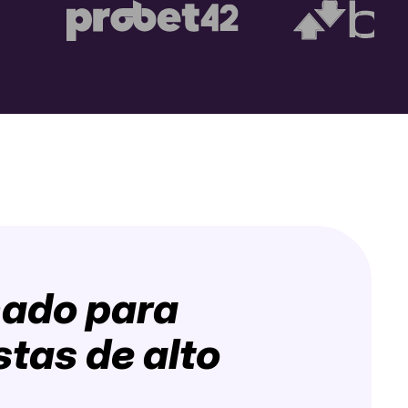
ñado para
tas de alto