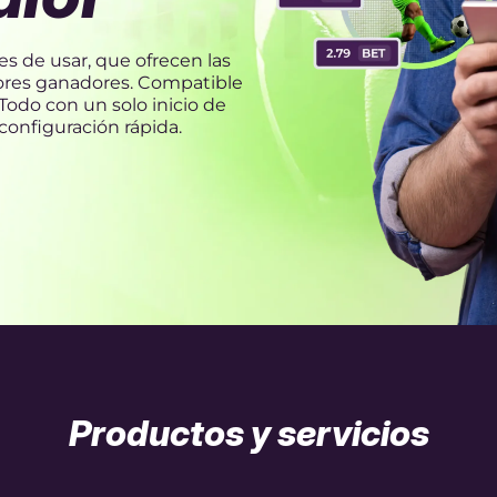
es de usar, que ofrecen las
dores ganadores. Compatible
Todo con un solo inicio de
 configuración rápida.
Productos y servicios