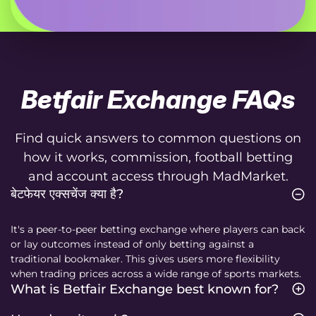
Betfair Exchange FAQs
Find quick answers to common questions on
how it works, commission, football betting
and account access through MadMarket.
बेटफेयर एक्सचेंज क्या है?
It's a peer-to-peer betting exchange where players can back
or lay outcomes instead of only betting against a
traditional bookmaker. This gives users more flexibility
when trading prices across a wide range of sports markets.
What is Betfair Exchange best known for?