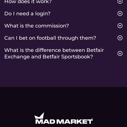
How does it work?
Do I need a login?
What is the commission?
Can I bet on football through them?
What is the difference between Betfair
Exchange and Betfair Sportsbook?