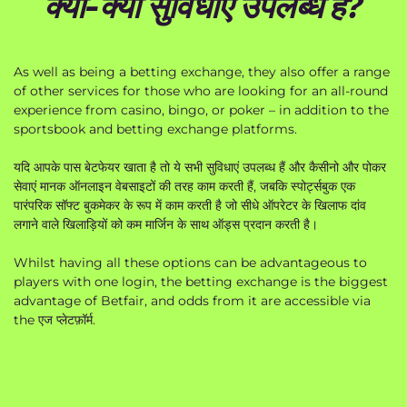
क्या-क्या सुविधाएं उपलब्ध हैं?
As well as being a betting exchange, they also offer a range
of other services for those who are looking for an all-round
experience from casino, bingo, or poker – in addition to the
sportsbook and betting exchange platforms.
यदि आपके पास बेटफेयर खाता है तो ये सभी सुविधाएं उपलब्ध हैं और कैसीनो और पोकर
सेवाएं मानक ऑनलाइन वेबसाइटों की तरह काम करती हैं, जबकि स्पोर्ट्सबुक एक
पारंपरिक सॉफ्ट बुकमेकर के रूप में काम करती है जो सीधे ऑपरेटर के खिलाफ दांव
लगाने वाले खिलाड़ियों को कम मार्जिन के साथ ऑड्स प्रदान करती है।
Whilst having all these options can be advantageous to
players with one login, the betting exchange is the biggest
advantage of Betfair, and odds from it are accessible via
the
एज प्लेटफ़ॉर्म
.