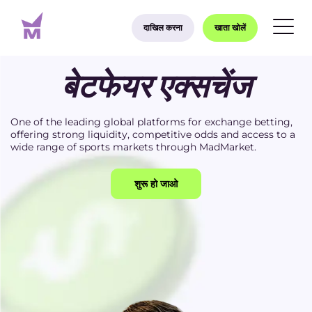
दाखिल करना
खाता खोलें
बेटफेयर एक्सचेंज
One of the leading global platforms for exchange betting,
offering strong liquidity, competitive odds and access to a
wide range of sports markets through MadMarket.
शुरू हो जाओ