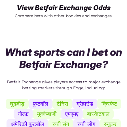
View
Betfair Exchange Odds
Compare bets with other bookies and exchanges.
What sports can I bet on
Betfair Exchange?
Betfair Exchange gives players access to major exchange
betting markets through Edge, including:
घुड़दौड़
फ़ुटबॉल
टेनिस
ग्रेहाउंड
क्रिकेट
गोल्फ़
मुक्केबाज़ी
एमएमए
बास्केटबाल
अमेरिकी फुटबॉल
रग्बी संग
रग्बी लीग
स्नूकर