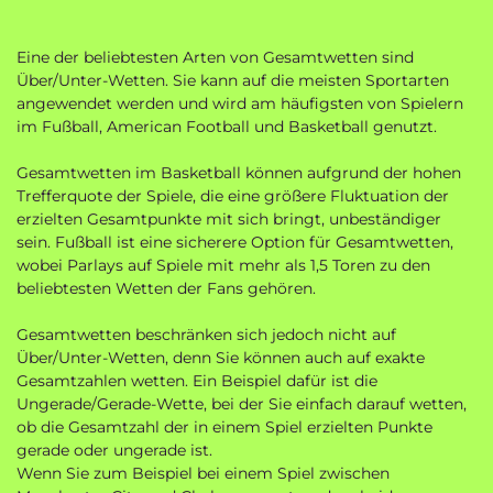
Eine der beliebtesten Arten von Gesamtwetten sind
Über/Unter-Wetten. Sie kann auf die meisten Sportarten
angewendet werden und wird am häufigsten von Spielern
im Fußball, American Football und Basketball genutzt.
Gesamtwetten im Basketball können aufgrund der hohen
Trefferquote der Spiele, die eine größere Fluktuation der
erzielten Gesamtpunkte mit sich bringt, unbeständiger
sein. Fußball ist eine sicherere Option für Gesamtwetten,
wobei Parlays auf Spiele mit mehr als 1,5 Toren zu den
beliebtesten Wetten der Fans gehören.
Gesamtwetten beschränken sich jedoch nicht auf
Über/Unter-Wetten, denn Sie können auch auf exakte
Gesamtzahlen wetten. Ein Beispiel dafür ist die
Ungerade/Gerade-Wette, bei der Sie einfach darauf wetten,
ob die Gesamtzahl der in einem Spiel erzielten Punkte
gerade oder ungerade ist.
Wenn Sie zum Beispiel bei einem Spiel zwischen