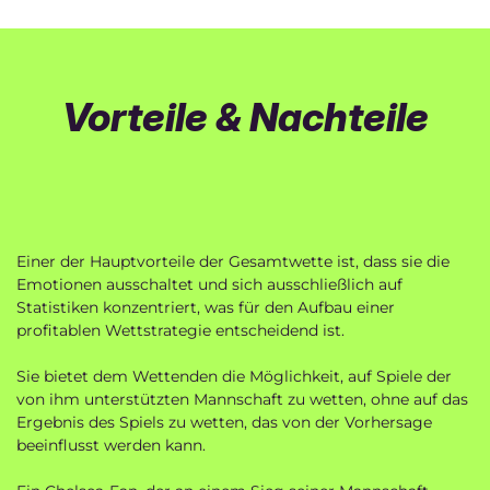
Vorteile & Nachteile
Einer der Hauptvorteile der Gesamtwette ist, dass sie die
Emotionen ausschaltet und sich ausschließlich auf
Statistiken konzentriert, was für den Aufbau einer
profitablen Wettstrategie entscheidend ist.
Sie bietet dem Wettenden die Möglichkeit, auf Spiele der
von ihm unterstützten Mannschaft zu wetten, ohne auf das
Ergebnis des Spiels zu wetten, das von der Vorhersage
beeinflusst werden kann.