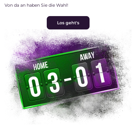
Von da an haben Sie die Wahl!
Los geht's