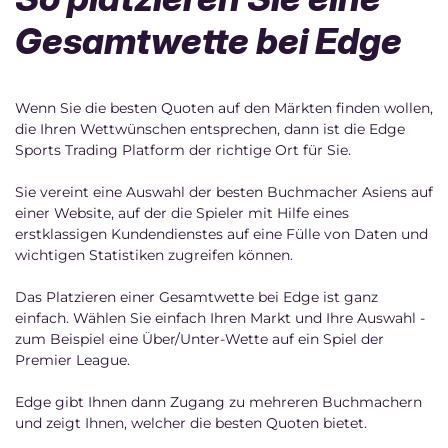
Gesamtwette bei Edge
Wenn Sie die besten Quoten auf den Märkten finden wollen,
die Ihren Wettwünschen entsprechen, dann ist die Edge
Sports Trading Platform der richtige Ort für Sie.
Sie vereint eine Auswahl der besten Buchmacher Asiens auf
einer Website, auf der die Spieler mit Hilfe eines
erstklassigen Kundendienstes auf eine Fülle von Daten und
wichtigen Statistiken zugreifen können.
Das Platzieren einer Gesamtwette bei Edge ist ganz
einfach. Wählen Sie einfach Ihren Markt und Ihre Auswahl -
zum Beispiel eine Über/Unter-Wette auf ein Spiel der
Premier League.
Edge gibt Ihnen dann Zugang zu mehreren Buchmachern
und zeigt Ihnen, welcher die besten Quoten bietet.