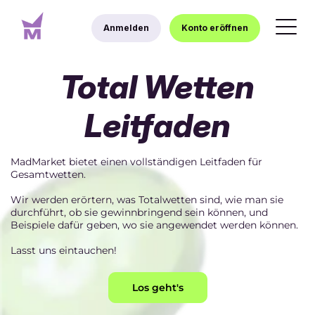
Anmelden
Konto eröffnen
Total Wetten
Leitfaden
MadMarket bietet einen vollständigen Leitfaden für
Gesamtwetten.
Wir werden erörtern, was Totalwetten sind, wie man sie
durchführt, ob sie gewinnbringend sein können, und
Beispiele dafür geben, wo sie angewendet werden können.
Lasst uns eintauchen!
Los geht's