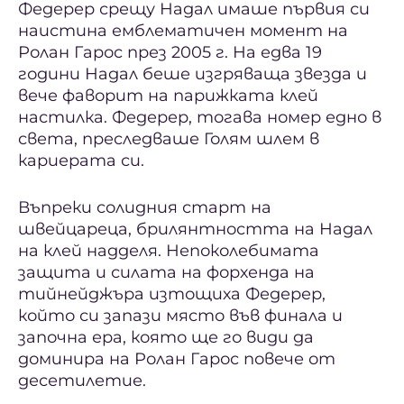
Федерер срещу Надал имаше първия си
наистина емблематичен момент на
Ролан Гарос през 2005 г. На едва 19
години Надал беше изгряваща звезда и
вече фаворит на парижката клей
настилка. Федерер, тогава номер едно в
света, преследваше Голям шлем в
кариерата си.
Въпреки солидния старт на
швейцареца, брилянтността на Надал
на клей надделя. Непоколебимата
защита и силата на форхенда на
тийнейджъра изтощиха Федерер,
който си запази място във финала и
започна ера, която ще го види да
доминира на Ролан Гарос повече от
десетилетие.