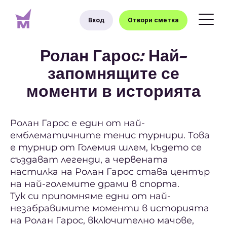
Вход
Отвори сметка
Ролан Гарос: Най-
запомнящите се
моменти в историята
Ролан Гарос е един от най-
емблематичните тенис турнири. Това
е турнир от Големия шлем, където се
създават легенди, а червената
настилка на Ролан Гарос става център
на най-големите драми в спорта.
Тук си припомняме едни от най-
незабравимите моменти в историята
на Ролан Гарос, включително мачове,