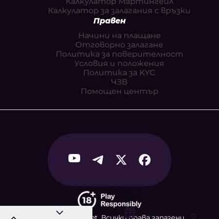
Калкулатор Мартингейл
Калкулатор за залагания с връзки
Правен
Начини на плащане
Отговорно залагане
Политика за поверителност
Условия и положения
Политика за KYC
ЧЗВ
Помощен център
© 2026 MadMarket. Всички права запазени.