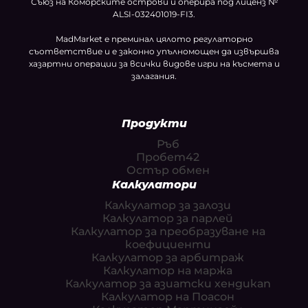
Съюз на Коморските острови и оперира под лиценз №
ALSI-032401019-FI3.
MadMarket е преминал цялото регулаторно
съответствие и е законно упълномощен да извършва
хазартни операции за всички видове игри на късмета и
залагания.
Продукти
Ръб
Пробет42
Остър обмен
Калкулатори
Калкулатор за залози
Калкулатор за парлей
Калкулатор за преобразуване на
коефициенти
Калкулатор за арбитраж
Калкулатор на маржа
Калкулатор за азиатски хендикап
Калкулатор на Поасон