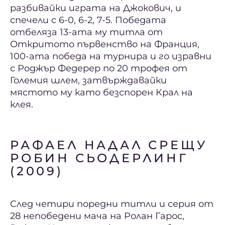
разбивайки играта на Джокович, и
спечели с 6-0, 6-2, 7-5. Победата
отбеляза 13-ата му титла от
Откритото първенство на Франция,
100-ата победа на турнира и го изравни
с Роджър Федерер по 20 трофея от
Големия шлем, затвърждавайки
мястото му като безспорен Крал на
клея.
РАФАЕЛ НАДАЛ СРЕЩУ
РОБИН СЬОДЕРЛИНГ
(2009)
След четири поредни титли и серия от
28 непобедени мача на Ролан Гарос,