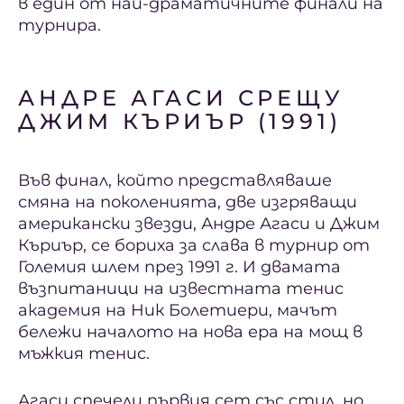
в един от най-драматичните финали на
турнира.
АНДРЕ АГАСИ СРЕЩУ
ДЖИМ КЪРИЪР (1991)
Във финал, който представляваше
смяна на поколенията, две изгряващи
американски звезди, Андре Агаси и Джим
Къриър, се бориха за слава в турнир от
Големия шлем през 1991 г. И двамата
възпитаници на известната тенис
академия на Ник Болетиери, мачът
бележи началото на нова ера на мощ в
мъжкия тенис.
Агаси спечели първия сет със стил, но