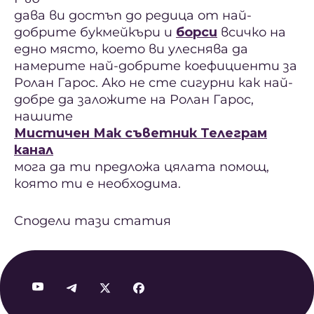
дава ви достъп до редица от най-
добрите букмейкъри и
борси
всичко на
едно място, което ви улеснява да
намерите най-добрите коефициенти за
Ролан Гарос. Ако не сте сигурни как най-
добре да заложите на Ролан Гарос,
нашите
Мистичен Мак съветник Телеграм
канал
мога да ти предложа цялата помощ,
която ти е необходима.
Сподели тази статия