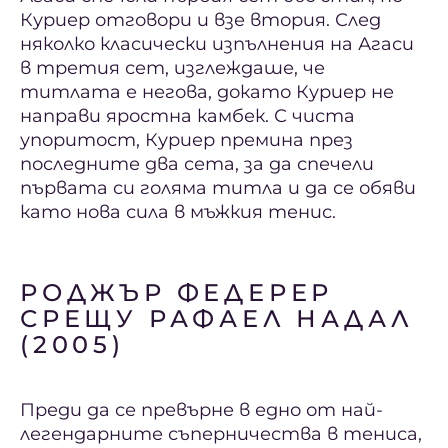
Куриер отговори и взе втория. След
няколко класически изпълнения на Агаси
в третия сет, изглеждаше, че
титлата е негова, докато Куриер не
направи яростна камбек. С чиста
упоритост, Куриер премина през
последните два сета, за да спечели
първата си голяма титла и да се обяви
като нова сила в мъжкия тенис.
РОДЖЪР ФЕДЕРЕР
СРЕЩУ РАФАЕЛ НАДАЛ
(2005)
Преди да се превърне в едно от най-
легендарните съперничества в тениса,