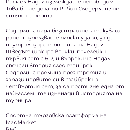
Рафаел Надал изглеждаше непобедим.
Това беше докато Робин Сьодерлинг не
стъпи на корта.
Содерлинг игра безстрашно, атакуваше
рано и използваше плоски удари, за да
неутрализира топспина на Надал.
Шведът шокира всички, печелейки
първия сет с 6-2, и въпреки че Надал
спечели втория след тайбрек,
Содерлинг премина през третия и
запази нервите си в тайбрек на
четвъртия сет, за да постигне една от
най-големите изненади в историята на
турнира.
Спортна търговска платформа на
MadMarket
Ръб