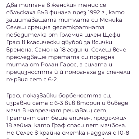
Два титана в женския тенис се
сблъскаха във финала през 1992 г., като
защитаващата титлата си Моника
Селеш срещна десеткратната
победителка от Големия шлем Щефи
Граф в класически двубой за всички
времена. Само на 18 години, Селеш вече
преследваше третата си поредна
титла от Ролан Гарос, а силата и
прецизността ѝ ѝ помогнаха да спечели
първия сет с 6-2.
Граф, показвайки борбеността си,
изравни сета с 6-3 във втория и въведе
мача в напрегнат решаващ сет.
Третият сет беше епичен, продължил
18 гейма, като Граф спаси пет мачбола.
Но Селес в крайна сметка надделя с 10-8