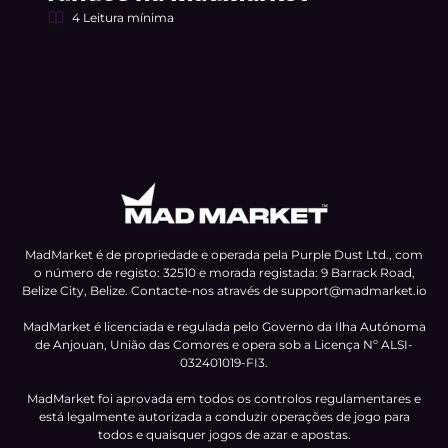
4 Leitura mínima
MadMarket é de propriedade e operada pela Purple Dust Ltd., com
o número de registo: 32510 e morada registada: 9 Barrack Road,
Belize City, Belize. Contacte-nos através de
support@madmarket.io
MadMarket é licenciada e regulada pelo Governo da Ilha Autónoma
de Anjouan, União das Comores e opera sob a Licença Nº ALSI-
032401019-FI3.
MadMarket foi aprovada em todos os controlos regulamentares e
está legalmente autorizada a conduzir operações de jogo para
todos e quaisquer jogos de azar e apostas.