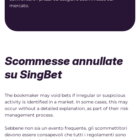
mercato.
Scommesse annullate
su SingBet
The bookmaker may void bets if irregular or suspicious
activity is identified in a market. In some cases, this may
occur without a detailed explanation, as part of their risk
management process.
Sebbene non sia un evento frequente, gli scommettitori
devono essere consapevoli che tutti i regolamenti sono