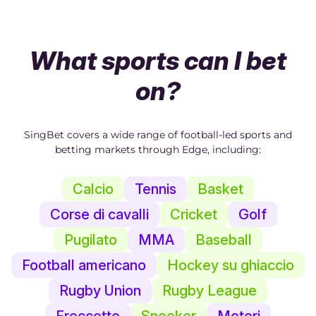
What sports can I bet
on?
SingBet covers a wide range of football-led sports and
betting markets through Edge, including:
Calcio
Tennis
Basket
Corse di cavalli
Cricket
Golf
Pugilato
MMA
Baseball
Football americano
Hockey su ghiaccio
Rugby Union
Rugby League