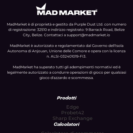
MadMarket è di proprietà e gestito da Purple Dust Ltd. con numero
di registrazione: 32510 e indirizzo registrato: 9 Barrack Road, Belize
City, Belize. Contattaci a
support@madmarket.io
MadMarket è autorizzato e regolamentato dal Governo dell'Isola
Autonoma di Anjouan, Unione delle Comore e opera con la licenza
n. ALSI-032401019-FI3.
MadMarket ha superato tutti gli adempimenti normativi ed è
legalmente autorizzato a condurre operazioni di gioco per qualsiasi
gioco d'azzardo e scommessa.
Prodotti
Edge
Probet42
Sharp Exchange
Calcolatori