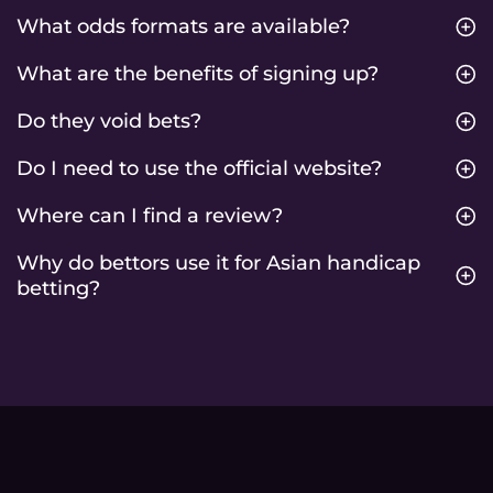
What odds formats are available?
What are the benefits of signing up?
Do they void bets?
Do I need to use the official website?
Where can I find a review?
Why do bettors use it for Asian handicap
betting?