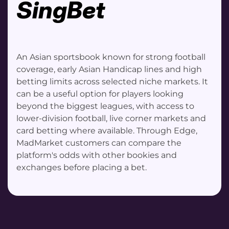
SingBet
An Asian sportsbook known for strong football
coverage, early Asian Handicap lines and high
betting limits across selected niche markets. It
can be a useful option for players looking
beyond the biggest leagues, with access to
lower-division football, live corner markets and
card betting where available. Through Edge,
MadMarket customers can compare the
platform's odds with other bookies and
exchanges before placing a bet.