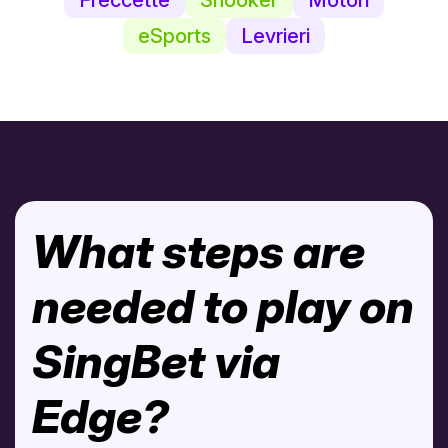
Freccette
Snooker
Motori
eSports
Levrieri
What steps are
needed to play on
SingBet via
Edge?