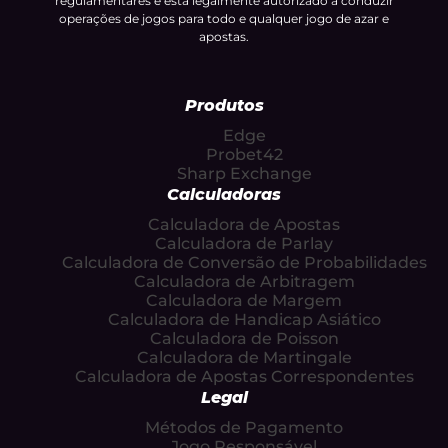
regulamentares e está legalmente autorizado a conduzir
operações de jogos para todo e qualquer jogo de azar e
apostas.
Produtos
Edge
Probet42
Sharp Exchange
Calculadoras
Calculadora de Apostas
Calculadora de Parlay
Calculadora de Conversão de Probabilidades
Calculadora de Arbitragem
Calculadora de Margem
Calculadora de Handicap Asiático
Calculadora de Poisson
Calculadora de Martingale
Calculadora de Apostas Correspondentes
Legal
Métodos de Pagamento
Jogo Responsável