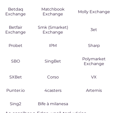
Betdaq
Matchbook
Molly Exchange
Exchange
Exchange
Betfair
Smk (Smarket)
3et
Exchange
Exchange
Probet
IPM
Sharp
Polymarket
SBO
SingBet
Exchange
SXBet
Corso
VX
Punter.io
4casters
Artemis
Sing2
Bife à milanesa