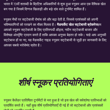
भारत में 19वीं शताब्दी के ब्रिटिश अधिकारियों से शुरू हुआ स्नूकर आज एक वैश्विक खेल
बन गया है जिसमें दिग्गज खिलाड़ी और बड़े दांव वाले टूर्नामेंट शामिल हैं।
स्नूकर मैचों पर सट्टेबाजी रोमांच को और बढ़ा देती है, जिससे प्रशंसकों को अपनी
भविष्यवाणियों को परखने का मौका मिलता है।
मैडमार्केट खेल सट्टेबाजी ब्रोकरेज
हम
आपको स्नूकर सट्टेबाजी के लिए प्रतिस्पर्धी ऑड्स, नवीन सट्टेबाजी बाजार और
विशेषज्ञ अंतर्दृष्टि प्रदान करते हैं ताकि आपका अनुभव बेहतर हो सके। चाहे आप अनुभवी
सट्टेबाज हों या नए, यह मैडमार्केट गाइड स्नूकर सट्टेबाजी से जुड़ी हर जानकारी के लिए
आपका सबसे भरोसेमंद स्रोत है।
शीर्ष स्नूकर प्रतियोगिताएं
स्नूकर कैलेंडर प्रतिष्ठित टूर्नामेंटों से भरा हुआ है जो इस खेल की सर्वश्रेष्ठ प्रतिभाओं को
प्रदर्शित करते हैं। यहाँ कुछ शीर्ष प्रतियोगिताएँ दी गई हैं जो सट्टेबाजों और प्रशंसकों