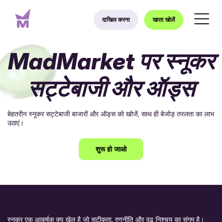
दाखिल करना
खाता खोलें
MadMarket पर स्नूकर
सट्टेबाजी और ऑड्स
बेहतरीन स्नूकर सट्टेबाजी बाजारों और ऑड्स को खोजें, साथ ही बेजोड़ तरलता का लाभ
उठाएं।
शुरू हो जाओ
स्नूकर एक आकर्षक क्यू खेल है जो सटीकता, रणनीति और दृढ़ निश्चय का संगम है।